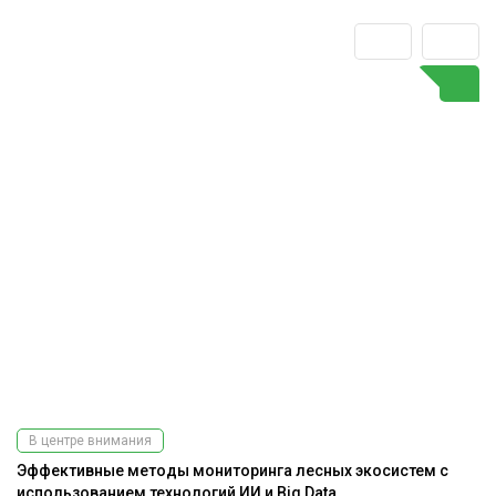
В центре внимания
Эффективные методы мониторинга лесных экосистем с
Э
использованием технологий ИИ и Big Data