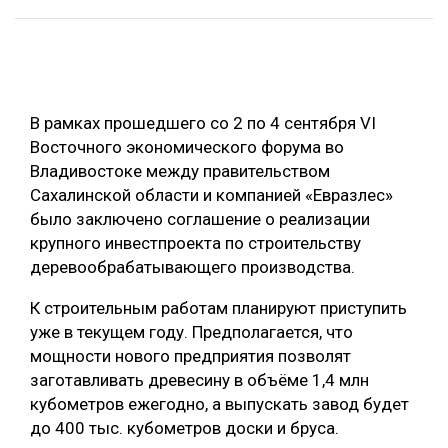
ОБРАБОТКА ДРЕВЕСИНЫ
ЦИФРОВАЯ СРЕДА
РУБРИКИ
БИОЭНЕРГЕТИКА
В рамках прошедшего со 2 по 4 сентября VI
ТЕМАТИЧЕСКИЕ ПРОЕКТЫ
ЛЕСОВОССТАНОВЛЕНИЕ И ЗАЩИТА
Восточного экономического форума во
Владивостоке между правительством
ЛОГИСТИКА
ПОДБОРКИ СТАТЕЙ
Сахалинской области и компанией «Евразлес»
ПРОИЗВОДСТВО ДРЕВЕСНЫХ ПЛИТ
было заключено соглашение о реализации
крупного инвестпроекта по строительству
ЦБП
деревообрабатывающего производства.
КОМПЛЕКСНАЯ ПЕРЕРАБОТКА
К строительным работам планируют приступить
уже в текущем году. Предполагается, что
ЛЕСОПИЛЕНИЕ
мощности нового предприятия позволят
ДЕРЕВЯННОЕ ДОМОСТРОЕНИЕ
заготавливать древесину в объёме 1,4 млн
кубометров ежегодно, а выпускать завод будет
БЕЗОПАСНОЕ ПРОИЗВОДСТВО
до 400 тыс. кубометров доски и бруса.
СОРТИРОВКА ДРЕВЕСИНЫ