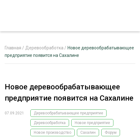
Главная
/
Деревообработка
/
Новое деревообрабатывающее
предприятие появится на Сахалине
ЖУРНАЛ «ЛЕСНОЙ КОМПЛЕКС»
О ПРОЕКТЕ
Новое деревообрабатывающее
РЕКЛАМОДАТЕЛЯМ
предприятие появится на Сахалине
07.09.2021
Деревообрабатывающее предприятие
Деревообработка
Новое предприятие
ЛЕСНОЕ ХОЗЯЙСТВО
ЭКСПЕРТНОЕ МНЕНИЕ
Новое производство
Сахалин
Форум
ЛЕСОЗАГОТОВКА