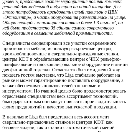
уровень, представив гостям мероприятия полный комплекс
решений для мебельной индустрии на одной площадке. Для
этого потребовалось арендовать целый павильон в ЦВК
«Экспоцентр», а часть оборудования разместилась на улице.
Общая площадь экспозиции составила более 1,3 тыс. м², на
ней было представлено 35 единиц самого современного
оборудования в сегменте мебельной промышленности.
Специалисты смоделировали все участки современного
производства мебели, используя раскроечные центры,
кромкооблицовочные и сверлильно-присадочные станки,
центры KDT и обрабатывающие центры с ЧПУ, рельефно-
шлифовальное и плоскошлифовальное оборудование и линии
для финишной отделки. Отчасти это был имиджевый ход:
показать гостям выставки, что Liga стабильно работает на
рынке и может гарантированно поставлять оборудование, а
также обеспечивать пользователей запчастями и
инструментом. Но главной целью было продемонстрировать
отраслевым специалистам весь ассортимент технологий,
благодаря которым они могут повысить производительность
своих предприятий и качество выпускаемой продукции.
В павильоне Liga был представлен весь ассортимент
сверлильно-присадочных станков и центров KDT: как
базовые модели, так и станки с автоматической сменой