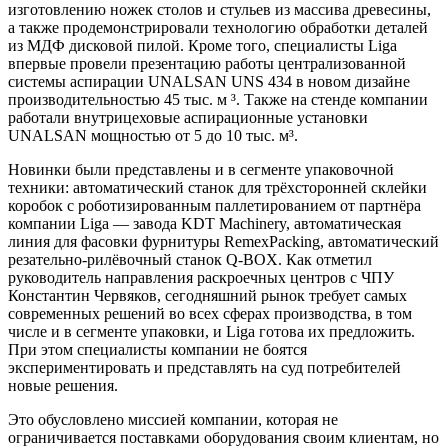
изготовлению ножек столов и стульев из массива древесины,
а также продемонстрировали технологию обработки деталей
из МДФ дисковой пилой. Кроме того, специалисты Liga
впервые провели презентацию работы централизованной
системы аспирации UNALSAN UNS 434 в новом дизайне
производительностью 45 тыс. м ³. Также на стенде компании
работали внутрицеховые аспирационные установки
UNALSAN мощностью от 5 до 10 тыс. м³.
Новинки были представлены и в сегменте упаковочной
техники: автоматический станок для трёхсторонней склейки
коробок с роботизированным паллетированием от партнёра
компании Liga — завода KDT Machinery, автоматическая
линия для фасовки фурнитуры RemexPacking, автоматический
резательно-рилёвочный станок Q-BOX. Как отметил
руководитель направления раскроечных центров с ЧПУ
Константин Червяков, сегодняшний рынок требует самых
современных решений во всех сферах производства, в том
числе и в сегменте упаковки, и Liga готова их предложить.
При этом специалисты компании не боятся
экспериментировать и представлять на суд потребителей
новые решения.
Это обусловлено миссией компании, которая не
ограничивается поставками оборудования своим клиентам, но