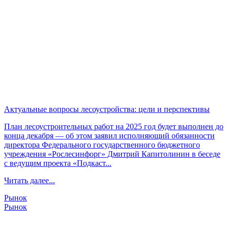
Актуальные вопросы лесоустройства: цели и перспективы
План лесоустроительных работ на 2025 год будет выполнен до
конца декабря — об этом заявил исполняющий обязанности
директора Федерального государственного бюджетного
учреждения «Рослесинфорг» Дмитрий Капитолинин в беседе
с ведущим проекта «Подкаст...
Читать далее...
Рынок
Рынок