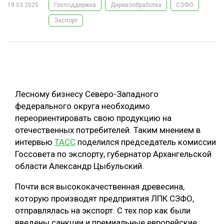
19.03.2025
Господдержка
Деревообработка
СЗФО
ОБРАБОТКА ДРЕВЕСИНЫ
Экспорт
ЦИФРОВАЯ СРЕДА
РУБРИКИ
БИОЭНЕРГЕТИКА
ТЕМАТИЧЕСКИЕ ПРОЕКТЫ
ЛЕСОВОССТАНОВЛЕНИЕ И ЗАЩИТА
ЛОГИСТИКА
Лесному бизнесу Северо-Западного
ПОДБОРКИ СТАТЕЙ
ПРОИЗВОДСТВО ДРЕВЕСНЫХ ПЛИТ
федерального округа необходимо
переориентировать свою продукцию на
ЦБП
отечественных потребителей. Таким мнением в
интервью
ТАСС
поделился председатель комиссии
КОМПЛЕКСНАЯ ПЕРЕРАБОТКА
Госсовета по экспорту, губернатор Архангельской
области Александр Цыбульский.
ЛЕСОПИЛЕНИЕ
ДЕРЕВЯННОЕ ДОМОСТРОЕНИЕ
Почти вся высококачественная древесина,
которую производят предприятия ЛПК СЗФО,
БЕЗОПАСНОЕ ПРОИЗВОДСТВО
отправлялась на экспорт. С тех пор как были
СОРТИРОВКА ДРЕВЕСИНЫ
введены санкции и премиальные европейские