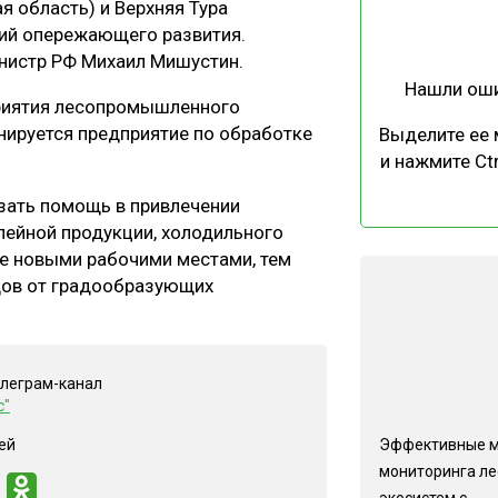
я область) и Верхняя Тура
ЕВЕСИНЫ
РЫНОК
рий опережающего развития.
ПРОИЗВОДСТВО
ТЕХНОЛОГИИ
нистр РФ Михаил Мишустин.
Нашли ош
ОТРАСЛЕВАЯ ДИСКУССИЯ
приятия лесопромышленного
нируется предприятие по обработке
Выделите ее
и нажмите Ctr
зать помощь в привлечении
лейной продукции, холодильного
ние новыми рабочими местами, тем
КАЛЕНДАРЬ ВЫСТАВОК
дов от градообразующих
елеграм-канал
с"
Эффективные 
ей
мониторинга л
экосистем с...