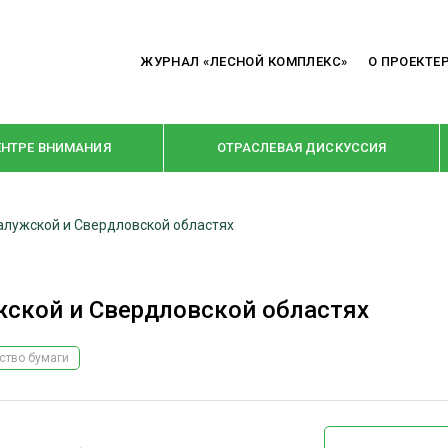
ЖУРНАЛ «ЛЕСНОЙ КОМПЛЕКС»
О ПРОЕКТЕ
ЕНТРЕ ВНИМАНИЯ
ОТРАСЛЕВАЯ ДИСКУССИЯ
алужской и Свердловской областях
РУБРИКИ
Я ПЕРЕРАБОТКА
НОВОСТИ
ской и Свердловской областях
Е
КРУПНЫМ ПЛАНОМ
ОЕ ДОМОСТРОЕНИЕ
ВЗГЛЯД ИЗНУТРИ
ство бумаги
 ПРОИЗВОДСТВО
В ЦЕНТРЕ ВНИМАНИЯ
 ДРЕВЕСИНЫ
ПРЕДПРИЯТИЯ ЛПК