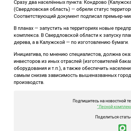
Сразу два населённых пункта: Кондрово (Калужска
ЛЕСОВОССТАНОВЛЕНИЕ И ЗАЩИТА
СУШКА ДР
(Свердловская область) — обрели статус террито
ЛОГИСТИКА
МЕБЕЛЬНОЕ 
Соответствующий документ подписал премьер-ми
ПРОИЗВОДСТВО ДРЕВЕСНЫХ ПЛИТ
В планах — запустить на территориях новые пред
комплекса. В Свердловской области к запуску пла
ЦБП
дерева, а в Калужской — по изготовлению бумаги.
Инициатива, по мнению специалистов, должна ока
ЭКСПЕРТНОЕ МНЕНИЕ
инвесторов из иных отраслей (изготовителей бака
оборудования и т.п.), а также обеспечить населе
самым снизив зависимость вышеназванных горо
производств.
Подпишитесь на новостной т
"Лесной комплек
Поделиться стать