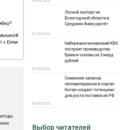
08.08.2026
РЫНКИ СБЫТА
Лесной экспорт из
Вологодской области в
В УСЛОВИЯХ САНКЦИЙ
ибку?
Среднюю Азию растёт
07.08.2026
 мышкой
l + Enter
Набережночелнинский КБК
построит производство
бумаги-основы за 3 млрд
рублей
06.08.2026
ИТОГИ МЕРОПРИЯТИЙ
Снижение запасов
пиломатериалов в портах
Китая создаёт потенциал
для роста поставок из РФ
05.08.2026
методы
есных
Выбор читателей