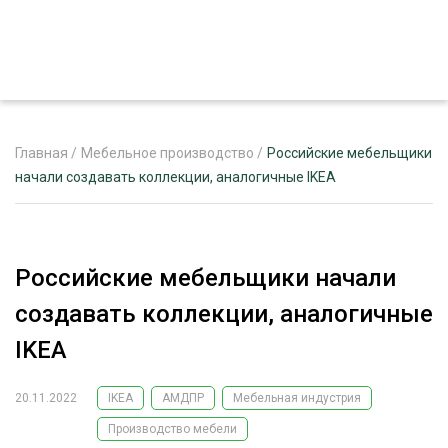
Главная
/
Мебельное производство
/
Российские мебельщики
начали создавать коллекции, аналогичные IKEA
ЖУРНАЛ «ЛЕСНОЙ КОМПЛЕКС»
О ПРОЕКТЕ
Российские мебельщики начали
РЕКЛАМОДАТЕЛЯМ
создавать коллекции, аналогичные
IKEA
20.11.2022
IKEA
АМДПР
Мебельная индустрия
ЛЕСНОЕ ХОЗЯЙСТВО
ЭКСПЕРТНОЕ МНЕНИЕ
Производство мебели
ЛЕСОЗАГОТОВКА