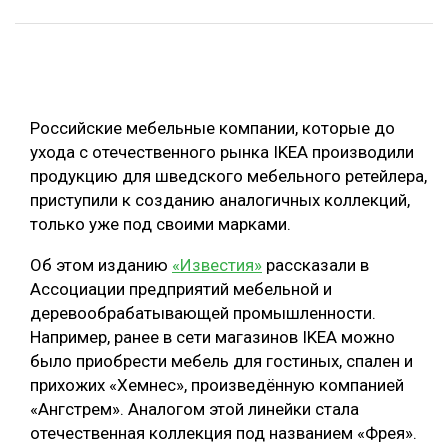
ОБРАБОТКА ДРЕВЕСИНЫ
ЦИФРОВАЯ СРЕДА
РУБРИКИ
БИОЭНЕРГЕТИКА
Российские мебельные компании, которые до
ТЕМАТИЧЕСКИЕ ПРОЕКТЫ
ЛЕСОВОССТАНОВЛЕНИЕ И ЗАЩИТА
ухода с отечественного рынка IKEA производили
ЛОГИСТИКА
продукцию для шведского мебельного ретейлера,
ПОДБОРКИ СТАТЕЙ
приступили к созданию аналогичных коллекций,
ПРОИЗВОДСТВО ДРЕВЕСНЫХ ПЛИТ
только уже под своими марками.
ЦБП
Об этом изданию
«Известия»
рассказали в
Ассоциации предприятий мебельной и
КОМПЛЕКСНАЯ ПЕРЕРАБОТКА
деревообрабатывающей промышленности.
ЛЕСОПИЛЕНИЕ
Например, ранее в сети магазинов IKEA можно
было приобрести мебель для гостиных, спален и
ДЕРЕВЯННОЕ ДОМОСТРОЕНИЕ
прихожих «Хемнес», произведённую компанией
БЕЗОПАСНОЕ ПРОИЗВОДСТВО
«Ангстрем». Аналогом этой линейки стала
отечественная коллекция под названием «Фрея».
СОРТИРОВКА ДРЕВЕСИНЫ