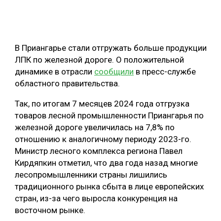
ОБРАБОТКА ДРЕВЕСИНЫ
ЦИФРОВАЯ СРЕДА
РУБРИКИ
В Приангарье стали отгружать больше продукции
БИОЭНЕРГЕТИКА
ЛПК по железной дороге. О положительной
ТЕМАТИЧЕСКИЕ ПРОЕКТЫ
ЛЕСОВОССТАНОВЛЕНИЕ И ЗАЩИТА
динамике в отрасли
сообщили
в пресс-службе
областного правительства.
ЛОГИСТИКА
ПОДБОРКИ СТАТЕЙ
ПРОИЗВОДСТВО ДРЕВЕСНЫХ ПЛИТ
Так, по итогам 7 месяцев 2024 года отгрузка
товаров лесной промышленности Приангарья по
ЦБП
железной дороге увеличилась на 7,8% по
отношению к аналогичному периоду 2023-го.
КОМПЛЕКСНАЯ ПЕРЕРАБОТКА
Министр лесного комплекса региона Павел
Кирдяпкин отметил, что два года назад многие
ЛЕСОПИЛЕНИЕ
лесопромышленники страны лишились
ДЕРЕВЯННОЕ ДОМОСТРОЕНИЕ
традиционного рынка сбыта в лице европейских
стран, из-за чего выросла конкуренция на
БЕЗОПАСНОЕ ПРОИЗВОДСТВО
восточном рынке.
СОРТИРОВКА ДРЕВЕСИНЫ