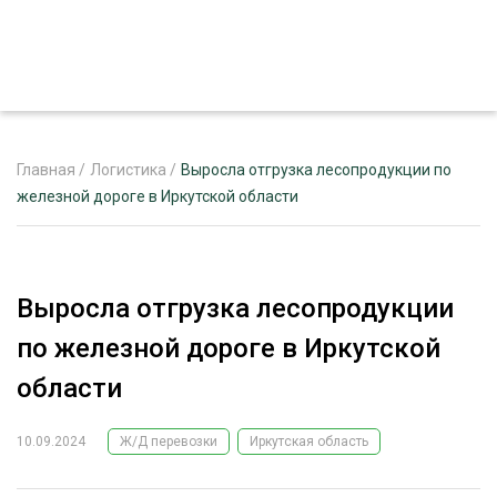
Главная
/
Логистика
/
Выросла отгрузка лесопродукции по
железной дороге в Иркутской области
ЖУРНАЛ «ЛЕСНОЙ КОМПЛЕКС»
О ПРОЕКТЕ
Выросла отгрузка лесопродукции
РЕКЛАМОДАТЕЛЯМ
по железной дороге в Иркутской
области
10.09.2024
Ж/Д перевозки
Иркутская область
ЛЕСНОЕ ХОЗЯЙСТВО
ЭКСПЕРТНОЕ МНЕНИЕ
ЛЕСОЗАГОТОВКА