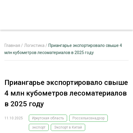
Главная
/
Логистика
/
Приангарье экспортировало свыше 4
млн кубометров лесоматериалов в 2025 году
ЖУРНАЛ «ЛЕСНОЙ КОМПЛЕКС»
О ПРОЕКТЕ
Приангарье экспортировало свыше
РЕКЛАМОДАТЕЛЯМ
4 млн кубометров лесоматериалов
в 2025 году
11.10.2025
Иркутская область
Россельхознадзор
ЛЕСНОЕ ХОЗЯЙСТВО
ЭКСПЕРТНОЕ МНЕНИЕ
экспорт
Экспорт в Китай
ЛЕСОЗАГОТОВКА