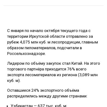
ОБРАБОТКА ДРЕВЕСИНЫ
ЦИФРОВАЯ СРЕДА
РУБРИКИ
БИОЭНЕРГЕТИКА
С января по начало октября текущего года с
ТЕМАТИЧЕСКИЕ ПРОЕКТЫ
ЛЕСОВОССТАНОВЛЕНИЕ И ЗАЩИТА
территории Иркутской области отправлено за
ЛОГИСТИКА
рубеж 4,075 млн куб. м лесопродукции, главным
ПОДБОРКИ СТАТЕЙ
образом пиломатериалов, подсчитали в
ПРОИЗВОДСТВО ДРЕВЕСНЫХ ПЛИТ
Россельхознадзоре.
ЦБП
Лидером по объёму закупок стал Китай. На этого
торгового партнёра приходится 76% всего
КОМПЛЕКСНАЯ ПЕРЕРАБОТКА
экспорта лесоматериалов из региона (3,089 млн
ЛЕСОПИЛЕНИЕ
куб. м).
ДЕРЕВЯННОЕ ДОМОСТРОЕНИЕ
Оставшиеся 24% экспортного объёма
распределились между другими странами:
БЕЗОПАСНОЕ ПРОИЗВОДСТВО
Узбекистан — 637 тыс. куб. м;
СОРТИРОВКА ДРЕВЕСИНЫ