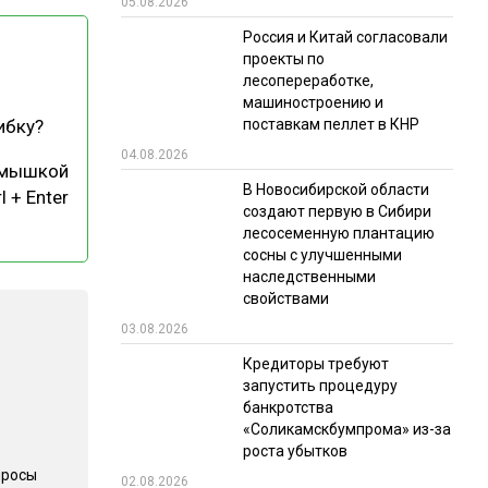
05.08.2026
РЫНКИ СБЫТА
Россия и Китай согласовали
проекты по
В УСЛОВИЯХ САНКЦИЙ
лесопереработке,
машиностроению и
поставкам пеллет в КНР
ибку?
04.08.2026
 мышкой
В Новосибирской области
l + Enter
создают первую в Сибири
лесосеменную плантацию
сосны с улучшенными
ИТОГИ МЕРОПРИЯТИЙ
наследственными
свойствами
03.08.2026
Кредиторы требуют
запустить процедуру
банкротства
«Соликамскбумпрома» из-за
роста убытков
просы
02.08.2026