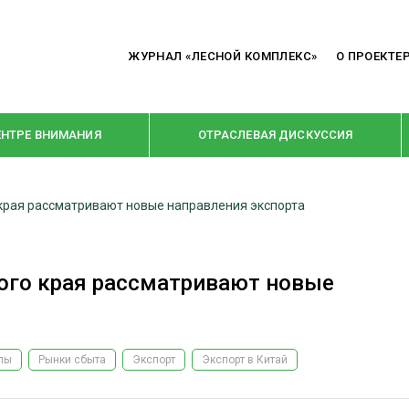
ЖУРНАЛ «ЛЕСНОЙ КОМПЛЕКС»
О ПРОЕКТЕ
ЕНТРЕ ВНИМАНИЯ
ОТРАСЛЕВАЯ ДИСКУССИЯ
рая рассматривают новые направления экспорта
РУБРИКИ
Я ПЕРЕРАБОТКА
НОВОСТИ
го края рассматривают новые
Е
КРУПНЫМ ПЛАНОМ
ОЕ ДОМОСТРОЕНИЕ
ВЗГЛЯД ИЗНУТРИ
 ПРОИЗВОДСТВО
В ЦЕНТРЕ ВНИМАНИЯ
лы
Рынки сбыта
Экспорт
Экспорт в Китай
 ДРЕВЕСИНЫ
ПРЕДПРИЯТИЯ ЛПК