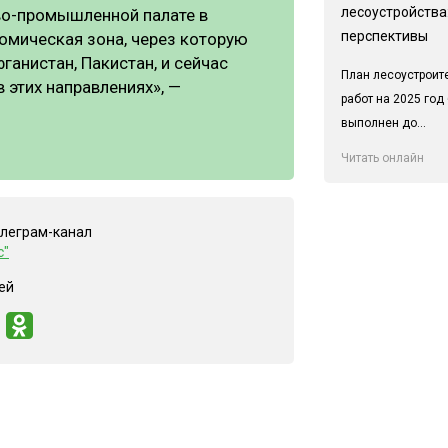
лесоустройства:
во-промышленной палате в
перспективы
омическая зона, через которую
ганистан, Пакистан, и сейчас
План лесоустроит
 этих направлениях», —
работ на 2025 год
выполнен до...
Читать онлайн
елеграм-канал
с"
ей