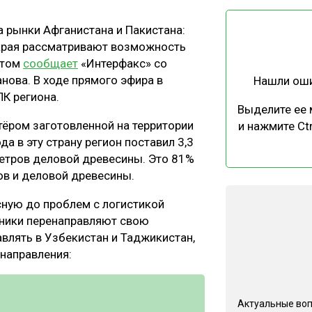
ЕВЕСИНЫ
РЫНОК
а рынки Афганистана и Пакистана:
ПРОИЗВОДСТВО
ТЕХНОЛОГИИ
края рассматривают возможность
ОТРАСЛЕВАЯ ДИСКУССИЯ
этом
сообщает
«Интерфакс» со
нова. В ходе прямого эфира в
Нашли ош
ПК региона.
Выделите ее
тёром заготовленной на территории
и нажмите Ctr
а в эту страну регион поставил 3,3
метров деловой древесины. Это 81%
КАЛЕНДАРЬ ВЫСТАВОК
ов и деловой древесины.
сную до проблем с логистикой
ники перенаправляют свою
влять в Узбекистан и Таджикистан,
 направления:
Актуальные во