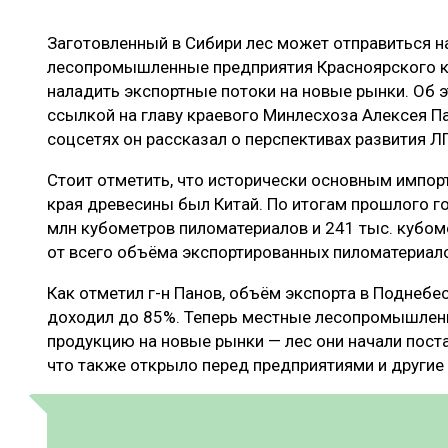
ЛЕСОВОССТАНОВЛЕНИЕ И ЗАЩИТА
СУШКА ДР
Заготовленный в Сибири лес может отправиться н
ЛОГИСТИКА
МЕБЕЛЬНОЕ 
лесопромышленные предприятия Красноярского 
ПРОИЗВОДСТВО ДРЕВЕСНЫХ ПЛИТ
наладить экспортные потоки на новые рынки. Об 
ссылкой на главу краевого Минлесхоза Алексея Па
ЦБП
соцсетях он рассказал о перспективах развития Л
Стоит отметить, что исторически основным импор
ЭКСПЕРТНОЕ МНЕНИЕ
края древесины был Китай. По итогам прошлого год
млн кубометров пиломатериалов и 241 тыс. кубо
от всего объёма экспортированных пиломатериал
Как отметил г-н Панов, объём экспорта в Поднебе
доходил до 85%. Теперь местные лесопромышлен
продукцию на новые рынки — лес они начали поста
что также открыло перед предприятиями и другие