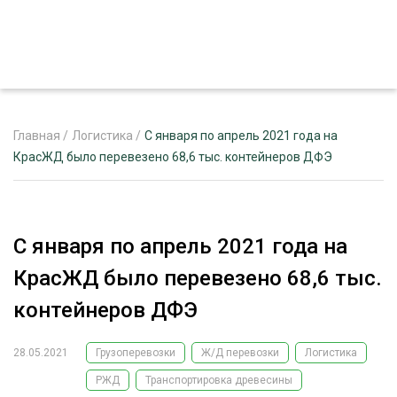
Главная
/
Логистика
/
С января по апрель 2021 года на
КрасЖД было перевезено 68,6 тыс. контейнеров ДФЭ
ЖУРНАЛ «ЛЕСНОЙ КОМПЛЕКС»
О ПРОЕКТЕ
С января по апрель 2021 года на
РЕКЛАМОДАТЕЛЯМ
КрасЖД было перевезено 68,6 тыс.
контейнеров ДФЭ
28.05.2021
Грузоперевозки
Ж/Д перевозки
Логистика
ЛЕСНОЕ ХОЗЯЙСТВО
ЭКСПЕРТНОЕ МНЕНИЕ
РЖД
Транспортировка древесины
ЛЕСОЗАГОТОВКА