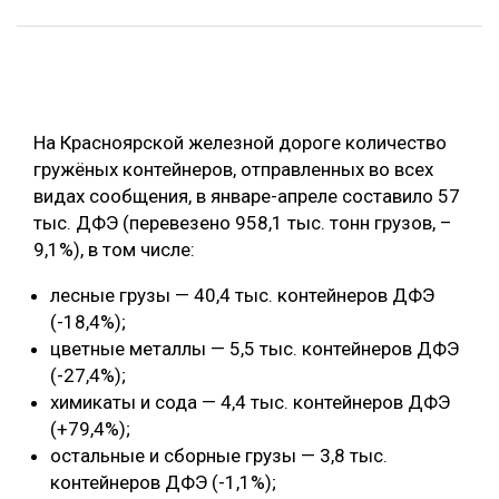
ОБРАБОТКА ДРЕВЕСИНЫ
ЦИФРОВАЯ СРЕДА
РУБРИКИ
БИОЭНЕРГЕТИКА
На Красноярской железной дороге количество
ТЕМАТИЧЕСКИЕ ПРОЕКТЫ
ЛЕСОВОССТАНОВЛЕНИЕ И ЗАЩИТА
гружёных контейнеров, отправленных во всех
ЛОГИСТИКА
видах сообщения, в январе-апреле составило 57
ПОДБОРКИ СТАТЕЙ
тыс. ДФЭ (перевезено 958,1 тыс. тонн грузов, –
ПРОИЗВОДСТВО ДРЕВЕСНЫХ ПЛИТ
9,1%), в том числе:
ЦБП
лесные грузы — 40,4 тыс. контейнеров ДФЭ
(-18,4%);
КОМПЛЕКСНАЯ ПЕРЕРАБОТКА
цветные металлы — 5,5 тыс. контейнеров ДФЭ
ЛЕСОПИЛЕНИЕ
(-27,4%);
химикаты и сода — 4,4 тыс. контейнеров ДФЭ
ДЕРЕВЯННОЕ ДОМОСТРОЕНИЕ
(+79,4%);
БЕЗОПАСНОЕ ПРОИЗВОДСТВО
остальные и сборные грузы — 3,8 тыс.
контейнеров ДФЭ (-1,1%);
СОРТИРОВКА ДРЕВЕСИНЫ