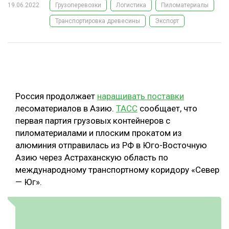
19.06.2022
Грузоперевозки
Логистика
Пиломатериалы
ОБРАБОТКА ДРЕВЕСИНЫ
Транспортировка древесины
Экспорт
ЦИФРОВАЯ СРЕДА
РУБРИКИ
БИОЭНЕРГЕТИКА
ТЕМАТИЧЕСКИЕ ПРОЕКТЫ
ЛЕСОВОССТАНОВЛЕНИЕ И ЗАЩИТА
ЛОГИСТИКА
Россия продолжает
наращивать поставки
ПОДБОРКИ СТАТЕЙ
ПРОИЗВОДСТВО ДРЕВЕСНЫХ ПЛИТ
лесоматериалов в Азию.
ТАСС
сообщает, что
первая партия грузовых контейнеров с
ЦБП
пиломатериалами и плоским прокатом из
алюминия отправилась из РФ в Юго-Восточную
КОМПЛЕКСНАЯ ПЕРЕРАБОТКА
Азию через Астраханскую область по
международному транспортному коридору «Север
ЛЕСОПИЛЕНИЕ
— Юг».
ДЕРЕВЯННОЕ ДОМОСТРОЕНИЕ
БЕЗОПАСНОЕ ПРОИЗВОДСТВО
СОРТИРОВКА ДРЕВЕСИНЫ