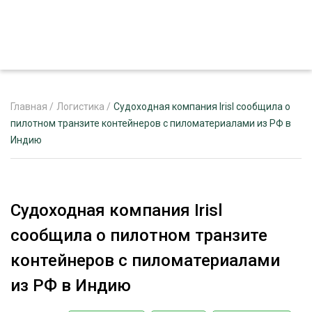
Главная
/
Логистика
/
Судоходная компания Irisl сообщила о
пилотном транзите контейнеров с пиломатериалами из РФ в
Индию
ЖУРНАЛ «ЛЕСНОЙ КОМПЛЕКС»
О ПРОЕКТЕ
РЕКЛАМОДАТЕЛЯМ
Судоходная компания Irisl
сообщила о пилотном транзите
контейнеров с пиломатериалами
ЛЕСНОЕ ХОЗЯЙСТВО
из РФ в Индию
ЭКСПЕРТНОЕ МНЕНИЕ
ЛЕСОЗАГОТОВКА