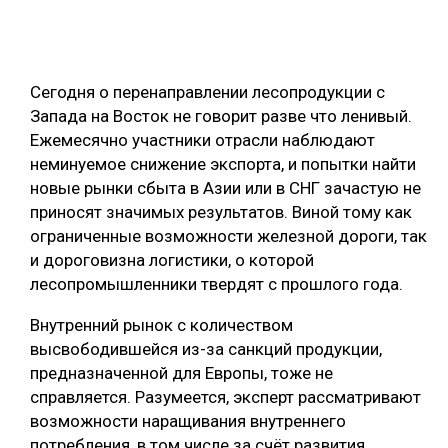
ОБРАБОТКА ДРЕВЕСИНЫ
ЦИФРОВАЯ СРЕДА
РУБРИКИ
Сегодня о перенаправлении лесопродукции с
БИОЭНЕРГЕТИКА
Запада на Восток не говорит разве что ленивый.
ТЕМАТИЧЕСКИЕ ПРОЕКТЫ
ЛЕСОВОССТАНОВЛЕНИЕ И ЗАЩИТА
Ежемесячно участники отрасли наблюдают
неминуемое снижение экспорта, и попытки найти
ЛОГИСТИКА
новые рынки сбыта в Азии или в СНГ зачастую не
ПОДБОРКИ СТАТЕЙ
ПРОИЗВОДСТВО ДРЕВЕСНЫХ ПЛИТ
приносят значимых результатов. Виной тому как
ограниченные возможности железной дороги, так
ЦБП
и дороговизна логистики, о которой
лесопромышленники твердят с прошлого года.
КОМПЛЕКСНАЯ ПЕРЕРАБОТКА
Внутренний рынок с количеством
ЛЕСОПИЛЕНИЕ
высвободившейся из-за санкций продукции,
ДЕРЕВЯННОЕ ДОМОСТРОЕНИЕ
предназначенной для Европы, тоже не
справляется. Разумеется, эксперт рассматривают
БЕЗОПАСНОЕ ПРОИЗВОДСТВО
возможности наращивания внутреннего
СОРТИРОВКА ДРЕВЕСИНЫ
потребления, в том числе за счёт развития