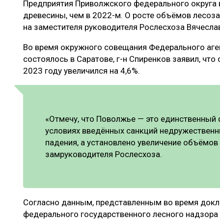
Предприятия Приволжского федерального округа 
ЛЕСОВОССТАНОВЛЕНИЕ И ЗАЩИТА
СУШКА ДР
древесины, чем в 2022-м. О росте объёмов лесоз
ЛОГИСТИКА
МЕБЕЛЬНОЕ 
на заместителя руководителя Рослесхоза Вячесла
ПРОИЗВОДСТВО ДРЕВЕСНЫХ ПЛИТ
Во время окружного совещания Федерального аген
состоялось в Саратове, г-н Спиренков заявил, чт
ЦБП
2023 году увеличился на 4,6%.
ЭКСПЕРТНОЕ МНЕНИЕ
«Отмечу, что Поволжье — это единственный ф
условиях введённых санкций недружественн
падения, а установлено увеличение объёмов
замруководителя Рослесхоза.
Согласно данным, представленным во время докл
федерального государственного лесного надзора 