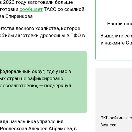
в 2023 году заготовили больше
ЕВЕСИНЫ
РЫНОК
аготовки
сообщает
ТАСС со ссылкой
ПРОИЗВОДСТВО
ТЕХНОЛОГИИ
ва Спиренкова.
Нашли ош
ОТРАСЛЕВАЯ ДИСКУССИЯ
тства лесного хозяйства, которое
о объём заготовки древесины в ПФО в
Выделите ее
и нажмите Ctr
КАЛЕНДАРЬ ВЫСТАВОК
едеральный округ, где у нас в
ых стран не зафиксировано
 лесозаготовок», — подчеркнул
ЭКГ-рейтинг ле
ада начальника управления
бизнеса
Рослесхоза Алексея Абрамова, в