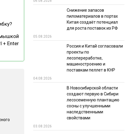
06.08.2026
РЫНКИ СБЫТА
Снижение запасов
пиломатериалов в портах
В УСЛОВИЯХ САНКЦИЙ
Китая создаёт потенциал
ибку?
для роста поставок из РФ
 мышкой
05.08.2026
l + Enter
Россия и Китай согласовали
проекты по
лесопереработке,
машиностроению и
поставкам пеллет в КНР
ИТОГИ МЕРОПРИЯТИЙ
04.08.2026
В Новосибирской области
создают первую в Сибири
лесосеменную плантацию
сосны с улучшенными
наследственными
свойствами
сного
03.08.2026