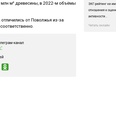
6 млн м³ древесины, в 2022-м объёмы
ЭКГ-рейтинг не им
отношения к оцен
активности...
, отличились от Поволжья из-за
Читать онлайн
 соответственно.
елеграм-канал
с"
ей