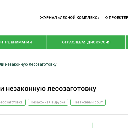
ЖУРНАЛ «ЛЕСНОЙ КОМПЛЕКС»
О ПРОЕКТЕ
ЕНТРЕ ВНИМАНИЯ
ОТРАСЛЕВАЯ ДИСКУССИЯ
ли незаконную лесозаготовку
РУБРИКИ
Я ПЕРЕРАБОТКА
НОВОСТИ
ли незаконную лесозаготовку
Е
КРУПНЫМ ПЛАНОМ
ОЕ ДОМОСТРОЕНИЕ
ВЗГЛЯД ИЗНУТРИ
есозаготовка
Незаконная вырубка
Незаконный сбыт
 ПРОИЗВОДСТВО
В ЦЕНТРЕ ВНИМАНИЯ
 ДРЕВЕСИНЫ
ПРЕДПРИЯТИЯ ЛПК