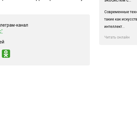
Современные техн
такие как искусс
елеграм-канал
интеллект...
с"
Читать онлайн
ей