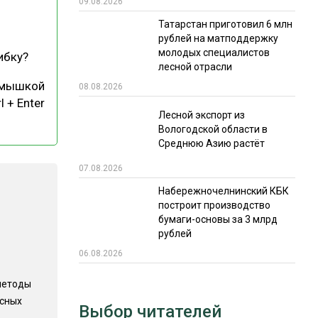
09.08.2026
РЫНКИ СБЫТА
Татарстан приготовил 6 млн
рублей на матподдержку
В УСЛОВИЯХ САНКЦИЙ
молодых специалистов
ибку?
лесной отрасли
 мышкой
08.08.2026
l + Enter
Лесной экспорт из
Вологодской области в
Среднюю Азию растёт
07.08.2026
ИТОГИ МЕРОПРИЯТИЙ
Набережночелнинский КБК
построит производство
бумаги-основы за 3 млрд
рублей
06.08.2026
методы
есных
Выбор читателей