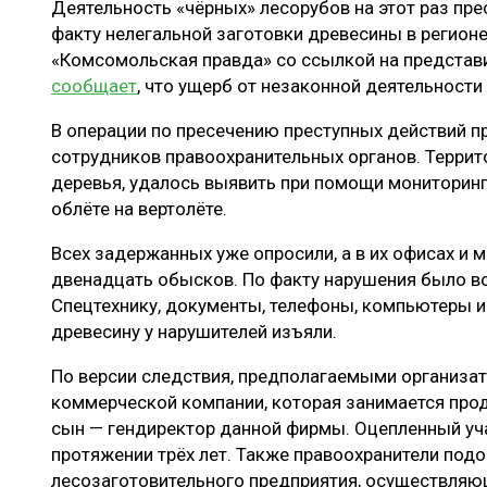
Деятельность «чёрных» лесорубов на этот раз пре
ЛЕСОВОССТАНОВЛЕНИЕ И ЗАЩИТА
СУШКА ДР
факту нелегальной заготовки древесины в регионе
ЛОГИСТИКА
МЕБЕЛЬНОЕ 
«Комсомольская правда» со ссылкой на представ
сообщает
, что ущерб от незаконной деятельности
ПРОИЗВОДСТВО ДРЕВЕСНЫХ ПЛИТ
В операции по пресечению преступных действий пр
ЦБП
сотрудников правоохранительных органов. Террит
деревья, удалось выявить при помощи мониторинг
облёте на вертолёте.
ЭКСПЕРТНОЕ МНЕНИЕ
Всех задержанных уже опросили, а в их офисах и 
двенадцать обысков. По факту нарушения было в
Спецтехнику, документы, телефоны, компьютеры 
древесину у нарушителей изъяли.
По версии следствия, предполагаемыми организа
коммерческой компании, которая занимается прод
сын — гендиректор данной фирмы. Оцепленный уча
протяжении трёх лет. Также правоохранители под
лесозаготовительного предприятия, осуществляющ