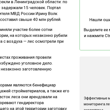
секли в Ленинградской области: по
ЕВЕСИНЫ
РЫНОК
 задержали 15 человек. Портал
ПРОИЗВОДСТВО
ТЕХНОЛОГИИ
ителя МВД России Ирину Волк
 составил свыше 40 млн рублей.
Нашли ош
ОТРАСЛЕВАЯ ДИСКУССИЯ
иняли участие более сотни
Выделите ее
ории, на которых незаконно рубили
и нажмите Ctr
а с воздуха — лес осмотрели при
местах проживания провели
КАЛЕНДАРЬ ВЫСТАВОК
озбуждено уголовное дело.
и незаконно заготовленную
торами являются бенефициар
ажей стройматериалов, а также его
сток леса они арендовали на
Эффективные 
озревают гендиректора
мониторинга л
его на этой территории заготовку
экосистем с...