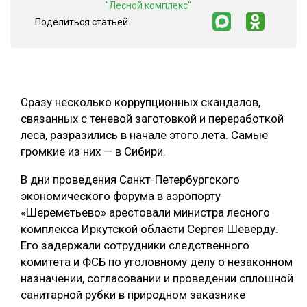
"Лесной комплекс"
ОБРАБОТКА ДРЕВЕСИНЫ
Поделиться статьей
ЦИФРОВАЯ СРЕДА
РУБРИКИ
БИОЭНЕРГЕТИКА
ТЕМАТИЧЕСКИЕ ПРОЕКТЫ
ЛЕСОВОССТАНОВЛЕНИЕ И ЗАЩИТА
Сразу несколько коррупционных скандалов,
ЛОГИСТИКА
связанных с теневой заготовкой и переработкой
ПОДБОРКИ СТАТЕЙ
леса, разразились в начале этого лета. Самые
ПРОИЗВОДСТВО ДРЕВЕСНЫХ ПЛИТ
громкие из них — в Сибири.
ЦБП
В дни проведения Санкт-Петербургского
экономического форума в аэропорту
КОМПЛЕКСНАЯ ПЕРЕРАБОТКА
«Шереметьево» арестовали министра лесного
комплекса Иркутской области Сергея Шеверду.
ЛЕСОПИЛЕНИЕ
Его задержали сотрудники следственного
ДЕРЕВЯННОЕ ДОМОСТРОЕНИЕ
комитета и ФСБ по уголовному делу о незаконном
назначении, согласовании и проведении сплошной
БЕЗОПАСНОЕ ПРОИЗВОДСТВО
санитарной рубки в природном заказнике
СОРТИРОВКА ДРЕВЕСИНЫ