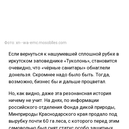
Фото: xn--wa-emc.mosoblles.com
Если вернуться к нашумевшей сплошной рубке в
иркутском заповеднике «Туколонь», становится
очевидно, что «чёрные санитары» обнаглели
донельзя. Скромнее надо было быть. Тогда,
возможно, бизнес бы и дальше процветал.
Но, как видно, даже эта резонансная история
ничему не учит. На днях, по информации
российского отделения Фонда дикой природы,
Минприроды Краснодарского края продало под
вырубку почти 60 га леса, с которого перед этим
самовольно был снят статус особо защитных