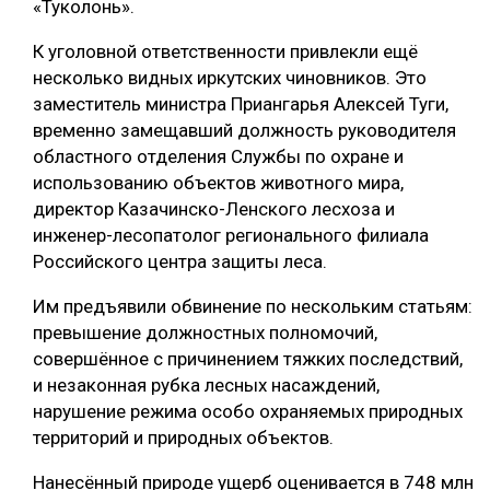
«Туколонь».
СУШКА ДРЕВЕСИНЫ
К уголовной ответственности привлекли ещё
МЕБЕЛЬНОЕ ПРОИЗВОДСТВО
несколько видных иркутских чиновников. Это
заместитель министра Приангарья Алексей Туги,
временно замещавший должность руководителя
областного отделения Службы по охране и
использованию объектов животного мира,
директор Казачинско-Ленского лесхоза и
инженер-лесопатолог регионального филиала
Российского центра защиты леса.
Им предъявили обвинение по нескольким статьям:
превышение должностных полномочий,
совершённое с причинением тяжких последствий,
и незаконная рубка лесных насаждений,
нарушение режима особо охраняемых природных
территорий и природных объектов.
Нанесённый природе ущерб оценивается в 748 млн