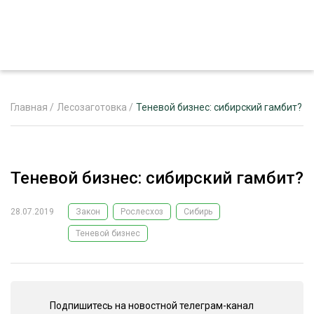
Главная
/
Лесозаготовка
/
Теневой бизнес: сибирский гамбит?
ЖУРНАЛ «ЛЕСНОЙ КОМПЛЕКС»
Теневой бизнес: сибирский гамбит?
О ПРОЕКТЕ
РЕКЛАМОДАТЕЛЯМ
28.07.2019
Закон
Рослесхоз
Сибирь
Теневой бизнес
ЛЕСНОЕ ХОЗЯЙСТВО
ЭКСПЕРТНОЕ МНЕНИЕ
Подпишитесь на новостной телеграм-канал
ЛЕСОЗАГОТОВКА