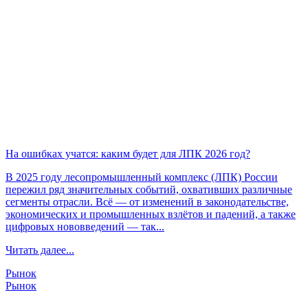
На ошибках учатся: каким будет для ЛПК 2026 год?
В 2025 году лесопромышленный комплекс (ЛПК) России
пережил ряд значительных событий, охвативших различные
сегменты отрасли. Всё — от изменений в законодательстве,
экономических и промышленных взлётов и падений, а также
цифровых нововведений — так...
Читать далее...
Рынок
Рынок