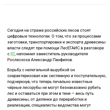
ОБРАБОТКА ДРЕВЕСИНЫ
ЦИФРОВАЯ СРЕДА
РУБРИКИ
БИОЭНЕРГЕТИКА
Сегодня на страже российских лесов стоят
ТЕМАТИЧЕСКИЕ ПРОЕКТЫ
ЛЕСОВОССТАНОВЛЕНИЕ И ЗАЩИТА
цифровые технологии. О том, что за процессами
заготовки, транспортировки и экспорта древесины
ЛОГИСТИКА
ПОДБОРКИ СТАТЕЙ
власти следят при помощи ЛесЕГАИС в разговоре
ПРОИЗВОДСТВО ДРЕВЕСНЫХ ПЛИТ
с
RT
, напомнил заместитель руководителя
Рослесхоза Александр Панфилов.
ЦБП
Борьбу с нелегальной вырубкой он
КОМПЛЕКСНАЯ ПЕРЕРАБОТКА
охарактеризовал как системную и поступательную,
подчеркнув, что теперь печально известные
ЛЕСОПИЛЕНИЕ
чёрные лесорубы не могут безнаказанно рубить
ДЕРЕВЯННОЕ ДОМОСТРОЕНИЕ
лес и оставаться при этом в тени — весь путь
древесины, от делянки до переработки и
БЕЗОПАСНОЕ ПРОИЗВОДСТВО
реализации, специалисты ведомства могут
СОРТИРОВКА ДРЕВЕСИНЫ