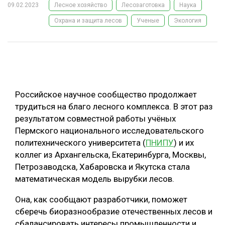
09.02.2023
Лесное хозяйство
Лесозаготовка
Наука
ОБРАБОТКА ДРЕВЕСИНЫ
Охрана и защита лесов
Ученые
Экология
ЦИФРОВАЯ СРЕДА
РУБРИКИ
БИОЭНЕРГЕТИКА
ТЕМАТИЧЕСКИЕ ПРОЕКТЫ
ЛЕСОВОССТАНОВЛЕНИЕ И ЗАЩИТА
ЛОГИСТИКА
Российское научное сообщество продолжает
ПОДБОРКИ СТАТЕЙ
ПРОИЗВОДСТВО ДРЕВЕСНЫХ ПЛИТ
трудиться на благо лесного комплекса. В этот раз
результатом совместной работы учёных
ЦБП
Пермского национального исследовательского
политехнического университета (
ПНИПУ
) и их
КОМПЛЕКСНАЯ ПЕРЕРАБОТКА
коллег из Архангельска, Екатеринбурга, Москвы,
Петрозаводска, Хабаровска и Якутска стала
ЛЕСОПИЛЕНИЕ
математическая модель вырубки лесов.
ДЕРЕВЯННОЕ ДОМОСТРОЕНИЕ
Она, как сообщают разработчики, поможет
БЕЗОПАСНОЕ ПРОИЗВОДСТВО
сберечь биоразнообразие отечественных лесов и
СОРТИРОВКА ДРЕВЕСИНЫ
сбалансировать интересы промышленности и