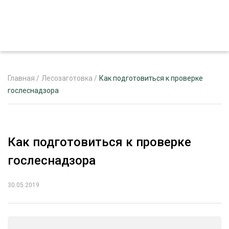
Главная
/
Лесозаготовка
/
Как подготовиться к проверке
гослеснадзора
ЖУРНАЛ «ЛЕСНОЙ КОМПЛЕКС»
О ПРОЕКТЕ
Как подготовиться к проверке
РЕКЛАМОДАТЕЛЯМ
гослеснадзора
30.05.2019
ЛЕСНОЕ ХОЗЯЙСТВО
ЭКСПЕРТНОЕ МНЕНИЕ
ЛЕСОЗАГОТОВКА