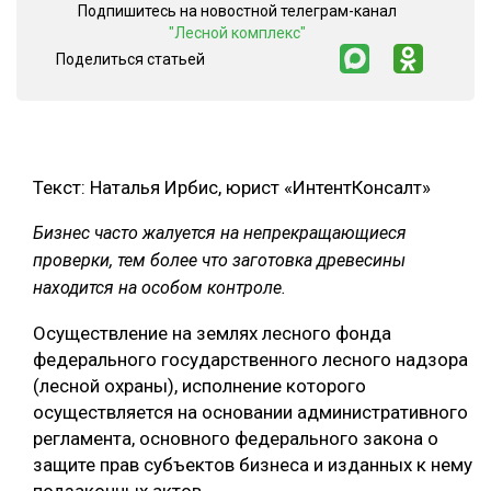
Подпишитесь на новостной телеграм-канал
ОБРАБОТКА ДРЕВЕСИНЫ
"Лесной комплекс"
Поделиться статьей
ЦИФРОВАЯ СРЕДА
РУБРИКИ
БИОЭНЕРГЕТИКА
ТЕМАТИЧЕСКИЕ ПРОЕКТЫ
ЛЕСОВОССТАНОВЛЕНИЕ И ЗАЩИТА
Текст: Наталья Ирбис, юрист «ИнтентКонсалт»
ЛОГИСТИКА
ПОДБОРКИ СТАТЕЙ
ПРОИЗВОДСТВО ДРЕВЕСНЫХ ПЛИТ
Бизнес часто жалуется на непрекращающиеся
проверки, тем более что заготовка древесины
ЦБП
находится на особом контроле.
КОМПЛЕКСНАЯ ПЕРЕРАБОТКА
Осуществление на землях лесного фонда
федерального государственного лесного надзора
ЛЕСОПИЛЕНИЕ
(лесной охраны), исполнение которого
ДЕРЕВЯННОЕ ДОМОСТРОЕНИЕ
осуществляется на основании административного
регламента, основного федерального закона о
БЕЗОПАСНОЕ ПРОИЗВОДСТВО
защите прав субъектов бизнеса и изданных к нему
СОРТИРОВКА ДРЕВЕСИНЫ