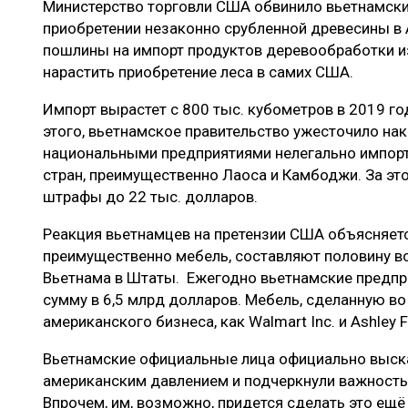
Министерство торговли США обвинило вьетнамски
ЛЕСОВОССТАНОВЛЕНИЕ И ЗАЩИТА
СУШКА ДР
приобретении незаконно срубленной древесины в
ЛОГИСТИКА
МЕБЕЛЬНОЕ 
пошлины на импорт продуктов деревообработки и
нарастить приобретение леса в самих США.
ПРОИЗВОДСТВО ДРЕВЕСНЫХ ПЛИТ
Импорт вырастет с 800 тыс. кубометров в 2019 го
ЦБП
этого, вьетнамское правительство ужесточило на
национальными предприятиями нелегально импорт
стран, преимущественно Лаоса и Камбоджи. За это
ЭКСПЕРТНОЕ МНЕНИЕ
штрафы до 22 тыс. долларов.
Реакция вьетнамцев на претензии США объясняетс
преимущественно мебель, составляют половину в
Вьетнама в Штаты. Ежегодно вьетнамские предпр
сумму в 6,5 млрд долларов. Мебель, сделанную во
американского бизнеса, как Walmart Inc. и Ashley Fu
Вьетнамские официальные лица официально выск
американским давлением и подчеркнули важность
Впрочем, им, возможно, придется сделать это ещё