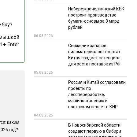
Набережночелнинский КБК
РЫНКИ СБЫТА
построит производство
В УСЛОВИЯХ САНКЦИЙ
бумаги-основы за 3 млрд
ибку?
рублей
06.08.2026
 мышкой
l + Enter
Снижение запасов
пиломатериалов в портах
Китая создаёт потенциал
для роста поставок из РФ
05.08.2026
ИТОГИ МЕРОПРИЯТИЙ
Россия и Китай согласовали
проекты по
лесопереработке,
машиностроению и
поставкам пеллет в КНР
04.08.2026
ся: каким
В Новосибирской области
2026 год?
создают первую в Сибири