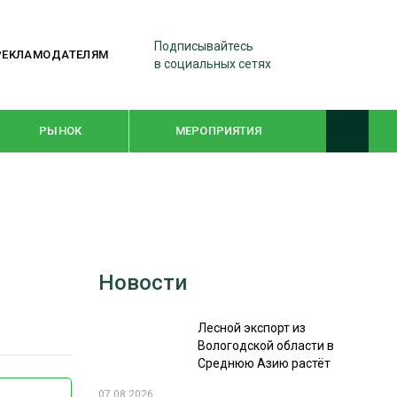
Подписывайтесь
РЕКЛАМОДАТЕЛЯМ
в социальных сетях
РЫНОК
МЕРОПРИЯТИЯ
ТЕМАТИЧЕСКИЕ ПРОЕКТЫ
ЛЕСДРЕВМАШ 2022
Новости
WOODEX-2021
Лесной экспорт из
ПОДБОРКИ СТАТЕЙ
Вологодской области в
Среднюю Азию растёт
СУШКА ДРЕВЕСИНЫ
07.08.2026