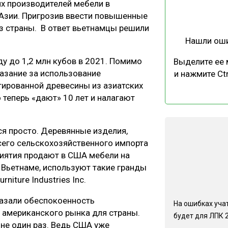
х производителей мебели в
ЕВЕСИНЫ
РЫНОК
 Азии. Пригрозив ввести повышенные
ПРОИЗВОДСТВО
ТЕХНОЛОГИИ
з страны. В ответ вьетнамцы решили
Нашли ош
ОТРАСЛЕВАЯ ДИСКУССИЯ
ду до 1,2 млн кубов в 2021. Помимо
Выделите ее
казание за использование
и нажмите Ctr
ированной древесины из азиатских
 теперь «дают» 10 лет и налагают
КАЛЕНДАРЬ ВЫСТАВОК
я просто. Деревянные изделия,
сего сельскохозяйственного импорта
иятия продают в США мебели на
 Вьетнаме, используют такие гранды
rniture Industries Inc.
азали обеспокоенность
На ошибках учат
 американского рынка для страны.
будет для ЛПК 
 не один раз. Ведь США уже