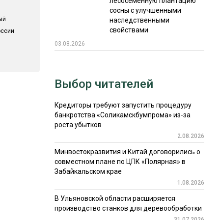
лесосеменную плантацию
сосны с улучшенными
ый
наследственными
свойствами
оссии
03.08.2026
Выбор читателей
Кредиторы требуют запустить процедуру
банкротства «Соликамскбумпрома» из-за
роста убытков
2.08.2026
Минвостокразвития и Китай договорились о
совместном плане по ЦПК «Полярная» в
Забайкальском крае
1.08.2026
В Ульяновской области расширяется
производство станков для деревообработки
31.07.2026