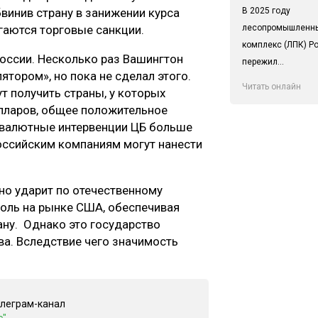
В 2025 году
винив страну в занижении курса
лесопромышленн
агаются торговые санкции.
комплекс (ЛПК) Р
оссии. Несколько раз Вашингтон
пережил...
тором», но пока не сделал этого.
Читать онлайн
т получить страны, у которых
лларов, общее положительное
 валютные интервенции ЦБ больше
российским компаниям могут нанести
но ударит по отечественному
оль на рынке США, обеспечивая
ану. Однако это государство
ва. Вследствие чего значимость
елеграм-канал