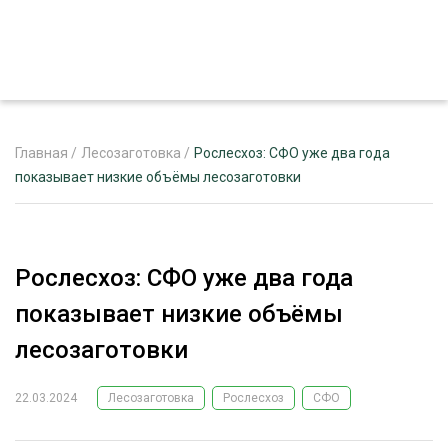
Главная
/
Лесозаготовка
/
Рослесхоз: СФО уже два года
показывает низкие объёмы лесозаготовки
ЖУРНАЛ «ЛЕСНОЙ КОМПЛЕКС»
О ПРОЕКТЕ
Рослесхоз: СФО уже два года
РЕКЛАМОДАТЕЛЯМ
показывает низкие объёмы
лесозаготовки
22.03.2024
Лесозаготовка
Рослесхоз
СФО
ЛЕСНОЕ ХОЗЯЙСТВО
ЭКСПЕРТНОЕ МНЕНИЕ
ЛЕСОЗАГОТОВКА