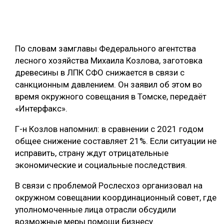
ОБРАБОТКА ДРЕВЕСИНЫ
ЦИФРОВАЯ СРЕДА
РУБРИКИ
По словам замглавы Федерального агентства
БИОЭНЕРГЕТИКА
лесного хозяйства Михаила Козлова, заготовка
ТЕМАТИЧЕСКИЕ ПРОЕКТЫ
ЛЕСОВОССТАНОВЛЕНИЕ И ЗАЩИТА
древесины в ЛПК СФО снижается в связи с
санкционным давлением. Он заявил об этом во
ЛОГИСТИКА
ПОДБОРКИ СТАТЕЙ
время окружного совещания в Томске, передаёт
ПРОИЗВОДСТВО ДРЕВЕСНЫХ ПЛИТ
«Интерфакс».
ЦБП
Г-н Козлов напомнил: в сравнении с 2021 годом
общее снижение составляет 21%. Если ситуации не
КОМПЛЕКСНАЯ ПЕРЕРАБОТКА
исправить, страну ждут отрицательные
экономические и социальные последствия.
ЛЕСОПИЛЕНИЕ
В связи с проблемой Рослесхоз организовал на
ДЕРЕВЯННОЕ ДОМОСТРОЕНИЕ
окружном совещании координационный совет, где
БЕЗОПАСНОЕ ПРОИЗВОДСТВО
уполномоченные лица отрасли обсудили
возможные меры помощи бизнесу.
СОРТИРОВКА ДРЕВЕСИНЫ