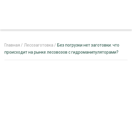
Главная
/
Лесозаготовка
/
Без погрузки нет заготовки: что
происходит на рынке лесовозов с гидроманипуляторами?
ЖУРНАЛ «ЛЕСНОЙ КОМПЛЕКС»
О ПРОЕКТЕ
РЕКЛАМОДАТЕЛЯМ
ЛЕСНОЕ ХОЗЯЙСТВО
ЭКСПЕРТНОЕ МНЕНИЕ
ЛЕСОЗАГОТОВКА