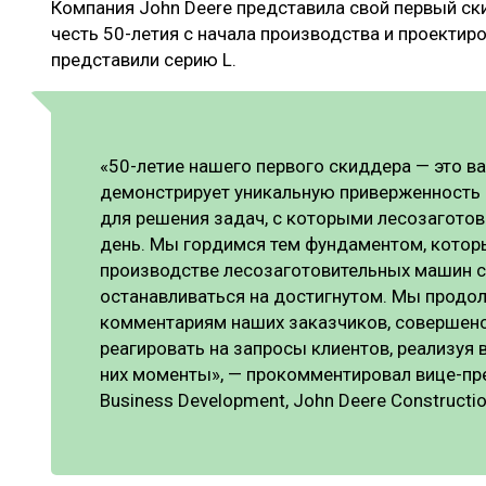
Компания John Deere представила свой первый ски
ЛЕСОВОССТАНОВЛЕНИЕ И ЗАЩИТА
СУШКА ДР
честь 50-летия с начала производства и проекти
ЛОГИСТИКА
МЕБЕЛЬНОЕ 
представили серию L.
ПРОИЗВОДСТВО ДРЕВЕСНЫХ ПЛИТ
ЦБП
«50-летие нашего первого скиддера — это ва
демонстрирует уникальную приверженность 
для решения задач, с которыми лесозагото
ЭКСПЕРТНОЕ МНЕНИЕ
день. Мы гордимся тем фундаментом, котор
производстве лесозаготовительных машин с 
останавливаться на достигнутом. Мы продо
комментариям наших заказчиков, совершен
реагировать на запросы клиентов, реализуя 
них моменты», — прокомментировал вице-пре
Business Development, John Deere Constructi