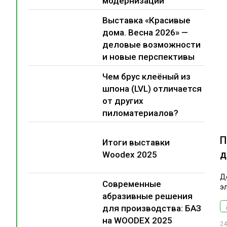
модернизации
Выставка «Красивые
дома. Весна 2026» —
деловые возможности
и новые перспективы
Чем брус клеёный из
шпона (LVL) отличается
от других
пиломатериалов?
П
Итоги выставки
д
Woodex 2025
Д
Современные
э
абразивные решения
для производства: БАЗ
на WOODEX 2025
24