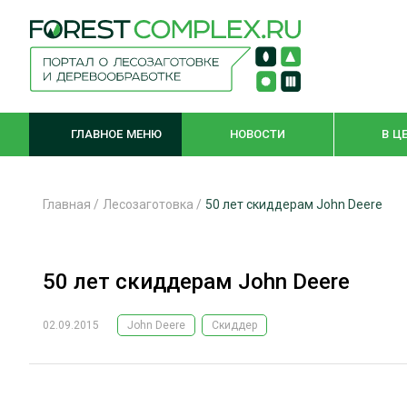
ГЛАВНОЕ МЕНЮ
НОВОСТИ
В Ц
Главная
/
Лесозаготовка
/
50 лет скиддерам John Deere
ЛЕСНОЕ ХОЗЯЙСТВО
КОМПЛЕКСНА
50 лет скиддерам John Deere
ЛЕСОЗАГОТОВКА
ЛЕСОПИЛЕНИ
ОБРАБОТКА ДРЕВЕСИНЫ
ДЕРЕВЯНН
02.09.2015
John Deere
Скиддер
ЦИФРОВАЯ СРЕДА
БЕЗОПАСНОЕ
БИОЭНЕРГЕТИКА
СОРТИРОВКА