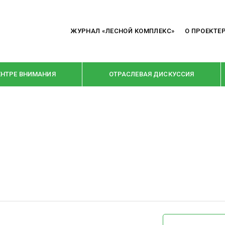
ЖУРНАЛ «ЛЕСНОЙ КОМПЛЕКС»
О ПРОЕКТЕ
ЕНТРЕ ВНИМАНИЯ
ОТРАСЛЕВАЯ ДИСКУССИЯ
РУБРИКИ
Я ПЕРЕРАБОТКА
НОВОСТИ
Е
КРУПНЫМ ПЛАНОМ
ОЕ ДОМОСТРОЕНИЕ
ВЗГЛЯД ИЗНУТРИ
 ПРОИЗВОДСТВО
В ЦЕНТРЕ ВНИМАНИЯ
 ДРЕВЕСИНЫ
ПРЕДПРИЯТИЯ ЛПК