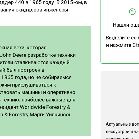
ддер 440 в 1965 году. В 2015-ом, в
ЕВЕСИНЫ
РЫНОК
рования скиддеров инженеры
ПРОИЗВОДСТВО
ТЕХНОЛОГИИ
Нашли ош
ОТРАСЛЕВАЯ ДИСКУССИЯ
Выделите ее
и нажмите Ctr
жная веха, которая
John Deere разработке техники
вители сталкиваются каждый
ый был построен в
КАЛЕНДАРЬ ВЫСТАВОК
1965 года, но не собираемся
лжим прислушиваться к
ствовать машины и оперативно
в технике наиболее важные для
зидент Worldwide Forestry &
on & Forestry Марти Уилкинсон.
Актуальные во
лесоустройства:
перспективы