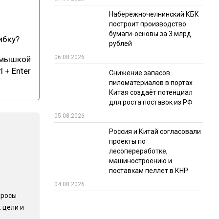
Набережночелнинский КБК
РЫНКИ СБЫТА
построит производство
В УСЛОВИЯХ САНКЦИЙ
бумаги-основы за 3 млрд
ибку?
рублей
06.08.2026
 мышкой
l + Enter
Снижение запасов
пиломатериалов в портах
Китая создаёт потенциал
для роста поставок из РФ
05.08.2026
ИТОГИ МЕРОПРИЯТИЙ
Россия и Китай согласовали
проекты по
лесопереработке,
машиностроению и
поставкам пеллет в КНР
04.08.2026
просы
 цели и