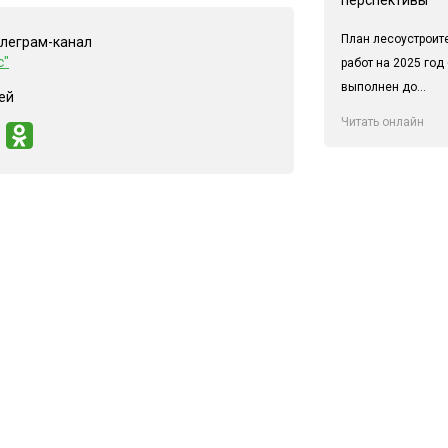
План лесоустроит
елеграм-канал
с"
работ на 2025 год
выполнен до...
ей
Читать онлайн