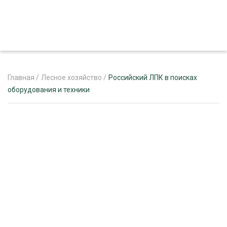
Главная
/
Лесное хозяйство
/
Российский ЛПК в поисках
оборудования и техники
ЖУРНАЛ «ЛЕСНОЙ КОМПЛЕКС»
О ПРОЕКТЕ
РЕКЛАМОДАТЕЛЯМ
ЛЕСНОЕ ХОЗЯЙСТВО
ЭКСПЕРТНОЕ МНЕНИЕ
ЛЕСОЗАГОТОВКА