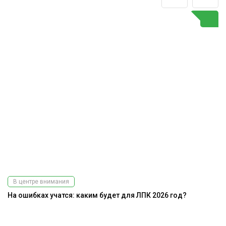
В центре внимания
На ошибках учатся: каким будет для ЛПК 2026 год?
К