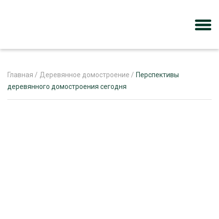
Главная
/
Деревянное домостроение
/
Перспективы
деревянного домостроения сегодня
ЖУРНАЛ «ЛЕСНОЙ КОМПЛЕКС»
О ПРОЕКТЕ
РЕКЛАМОДАТЕЛЯМ
ЛЕСНОЕ ХОЗЯЙСТВО
ЭКСПЕРТНОЕ МНЕНИЕ
ЛЕСОЗАГОТОВКА