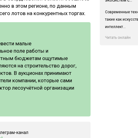
енно в этом регионе, по данным
Современные техн
его лотов на конкурентных торгах.
такие как искусс
интеллект...
Читать онлайн
евести малые
ьное поле работы и
ластным бюджетам ощутимые
ляются на строительство дорог,
ктов. В аукционах принимают
тели компании, которые сами
ектор лесоучётной организации
елеграм-канал