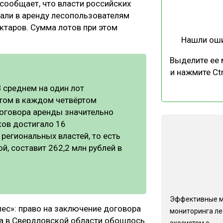
сообщает, что власти российских
ЕВЕСИНЫ
РЫНОК
дали в аренду лесопользователям
ПРОИЗВОДСТВО
ТЕХНОЛОГИИ
ектаров. Сумма лотов при этом
Нашли ош
ОТРАСЛЕВАЯ ДИСКУССИЯ
Выделите ее
и нажмите Ctr
 среднем на один лот
этом в каждом четвёртом
договора аренды значительно
КАЛЕНДАРЬ ВЫСТАВОК
ков достигало 16
 региональных властей, то есть
, составит 262,2 млн рублей в
Эффективные 
ес»: право на заключение договора
мониторинга л
 га в Свердловской области обошлось
экосистем с...