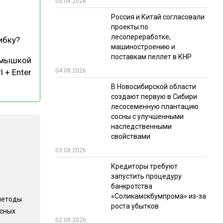
05.08.2026
РЫНКИ СБЫТА
Россия и Китай согласовали
проекты по
В УСЛОВИЯХ САНКЦИЙ
лесопереработке,
ибку?
машиностроению и
поставкам пеллет в КНР
 мышкой
04.08.2026
l + Enter
В Новосибирской области
создают первую в Сибири
лесосеменную плантацию
сосны с улучшенными
ИТОГИ МЕРОПРИЯТИЙ
наследственными
свойствами
03.08.2026
Кредиторы требуют
запустить процедуру
банкротства
«Соликамскбумпрома» из-за
методы
роста убытков
есных
02.08.2026