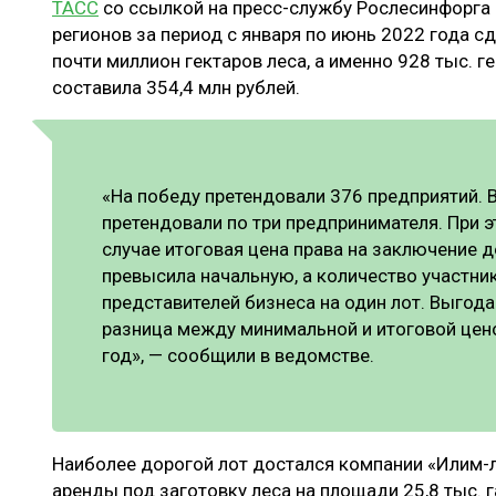
ТАСС
со ссылкой на пресс-службу Рослесинфорга 
ЛЕСОВОССТАНОВЛЕНИЕ И ЗАЩИТА
СУШКА ДР
регионов за период с января по июнь 2022 года с
ЛОГИСТИКА
МЕБЕЛЬНОЕ 
почти миллион гектаров леса, а именно 928 тыс. г
составила 354,4 млн рублей.
ПРОИЗВОДСТВО ДРЕВЕСНЫХ ПЛИТ
ЦБП
«На победу претендовали 376 предприятий. В
претендовали по три предпринимателя. При 
ЭКСПЕРТНОЕ МНЕНИЕ
случае итоговая цена права на заключение 
превысила начальную, а количество участни
представителей бизнеса на один лот. Выгода
разница между минимальной и итоговой ценой
год», — сообщили в ведомстве.
Наиболее дорогой лот достался компании «Илим-л
аренды под заготовку леса на площади 25,8 тыс.