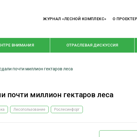
ЖУРНАЛ «ЛЕСНОЙ КОМПЛЕКС»
О ПРОЕКТЕ
ЕНТРЕ ВНИМАНИЯ
ОТРАСЛЕВАЯ ДИСКУССИЯ
 сдали почти миллион гектаров леса
РУБРИКИ
Я ПЕРЕРАБОТКА
НОВОСТИ
ли почти миллион гектаров леса
Е
КРУПНЫМ ПЛАНОМ
ОЕ ДОМОСТРОЕНИЕ
ВЗГЛЯД ИЗНУТРИ
вка
Лесопользование
Рослесинфорг
 ПРОИЗВОДСТВО
В ЦЕНТРЕ ВНИМАНИЯ
 ДРЕВЕСИНЫ
ПРЕДПРИЯТИЯ ЛПК