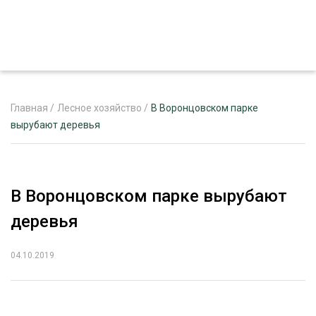
Главная
/
Лесное хозяйство
/
В Воронцовском парке
вырубают деревья
ЖУРНАЛ «ЛЕСНОЙ КОМПЛЕКС»
О ПРОЕКТЕ
В Воронцовском парке вырубают
РЕКЛАМОДАТЕЛЯМ
деревья
04.10.2019
ЛЕСНОЕ ХОЗЯЙСТВО
ЭКСПЕРТНОЕ МНЕНИЕ
ЛЕСОЗАГОТОВКА