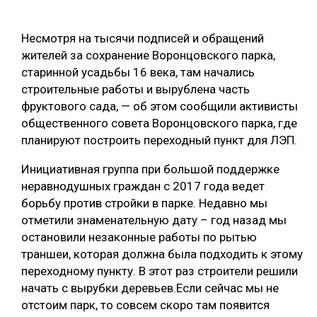
ОБРАБОТКА ДРЕВЕСИНЫ
Несмотря на тысячи подписей и обращений
ЦИФРОВАЯ СРЕДА
РУБРИКИ
жителей за сохранение Воронцовского парка,
БИОЭНЕРГЕТИКА
старинной усадьбы 16 века, там начались
строительные работы и вырублена часть
ТЕМАТИЧЕСКИЕ ПРОЕКТЫ
ЛЕСОВОССТАНОВЛЕНИЕ И ЗАЩИТА
фруктового сада, — об этом сообщили активисты
ЛОГИСТИКА
общественного совета Воронцовского парка, где
ПОДБОРКИ СТАТЕЙ
планируют построить переходный пункт для ЛЭП.
ПРОИЗВОДСТВО ДРЕВЕСНЫХ ПЛИТ
Инициативная группа при большой поддержке
ЦБП
неравнодушных граждан с 2017 года ведет
борьбу против стройки в парке. Недавно мы
КОМПЛЕКСНАЯ ПЕРЕРАБОТКА
отметили знаменательную дату – год назад мы
остановили незаконные работы по рытью
ЛЕСОПИЛЕНИЕ
траншеи, которая должна была подходить к этому
ДЕРЕВЯННОЕ ДОМОСТРОЕНИЕ
переходному пункту. В этот раз строители решили
начать с вырубки деревьев.Если сейчас мы не
БЕЗОПАСНОЕ ПРОИЗВОДСТВО
отстоим парк, то совсем скоро там появится
СОРТИРОВКА ДРЕВЕСИНЫ