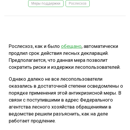
Меры поддержки
Рослесхоз
ОБРАБОТКА ДРЕВЕСИНЫ
ЦИФРОВАЯ СРЕДА
РУБРИКИ
БИОЭНЕРГЕТИКА
ТЕМАТИЧЕСКИЕ ПРОЕКТЫ
ЛЕСОВОССТАНОВЛЕНИЕ И ЗАЩИТА
Рослесхоз, как и было
обещано
, автоматически
ЛОГИСТИКА
продлил срок действия лесных деклараций.
ПОДБОРКИ СТАТЕЙ
Предполагается, что данная мера позволит
ПРОИЗВОДСТВО ДРЕВЕСНЫХ ПЛИТ
сократить риски и издержки лесопользователей.
ЦБП
Однако далеко не все лесопользователи
оказались в достаточной степени осведомлены о
КОМПЛЕКСНАЯ ПЕРЕРАБОТКА
порядке применения этой антикризисной меры. В
ЛЕСОПИЛЕНИЕ
связи с поступившими в адрес Федерального
агентства лесного хозяйства обращениями в
ДЕРЕВЯННОЕ ДОМОСТРОЕНИЕ
ведомстве решили разъяснить, как на деле
БЕЗОПАСНОЕ ПРОИЗВОДСТВО
работает продление.
СОРТИРОВКА ДРЕВЕСИНЫ