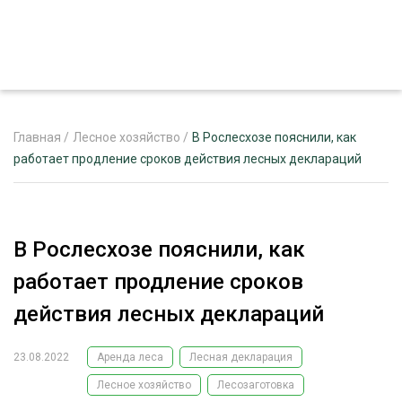
Главная
/
Лесное хозяйство
/
В Рослесхозе пояснили, как
работает продление сроков действия лесных деклараций
ЖУРНАЛ «ЛЕСНОЙ КОМПЛЕКС»
О ПРОЕКТЕ
В Рослесхозе пояснили, как
РЕКЛАМОДАТЕЛЯМ
работает продление сроков
действия лесных деклараций
23.08.2022
Аренда леса
Лесная декларация
ЛЕСНОЕ ХОЗЯЙСТВО
ЭКСПЕРТНОЕ МНЕНИЕ
Лесное хозяйство
Лесозаготовка
ЛЕСОЗАГОТОВКА