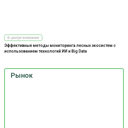
В центре внимания
Эффективные методы мониторинга лесных экосистем с
А
использованием технологий ИИ и Big Data
Рынок