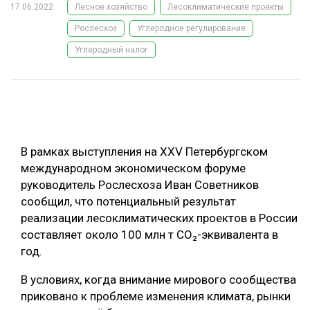
17.06.2022
Лесное хозяйство
Лесоклиматические проекты
ОБРАБОТКА ДРЕВЕСИНЫ
Рослесхоз
Углеродное регулирование
ЦИФРОВАЯ СРЕДА
РУБРИКИ
Углеродный налог
БИОЭНЕРГЕТИКА
ТЕМАТИЧЕСКИЕ ПРОЕКТЫ
ЛЕСОВОССТАНОВЛЕНИЕ И ЗАЩИТА
ЛОГИСТИКА
ПОДБОРКИ СТАТЕЙ
ПРОИЗВОДСТВО ДРЕВЕСНЫХ ПЛИТ
В рамках выступления на XXV Петербургском
международном экономическом форуме
ЦБП
руководитель Рослесхоза Иван Советников
сообщил, что потенциальный результат
КОМПЛЕКСНАЯ ПЕРЕРАБОТКА
реализации лесоклиматических проектов в России
ЛЕСОПИЛЕНИЕ
составляет около 100 млн т CO₂-эквивалента в
год.
ДЕРЕВЯННОЕ ДОМОСТРОЕНИЕ
В условиях, когда внимание мирового сообщества
БЕЗОПАСНОЕ ПРОИЗВОДСТВО
приковано к проблеме изменения климата, рынки
СОРТИРОВКА ДРЕВЕСИНЫ