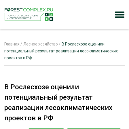
Главная
/
Лесное хозяйство
/
В Рослесхозе оценили
потенциальный результат реализации лесоклиматических
проектов в РФ
ЖУРНАЛ «ЛЕСНОЙ КОМПЛЕКС»
О ПРОЕКТЕ
РЕКЛАМОДАТЕЛЯМ
В Рослесхозе оценили
потенциальный результат
реализации лесоклиматических
ЛЕСНОЕ ХОЗЯЙСТВО
проектов в РФ
ЭКСПЕРТНОЕ МНЕНИЕ
ЛЕСОЗАГОТОВКА