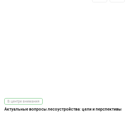
В центре внимания
Актуальные вопросы лесоустройства: цели и перспективы
На