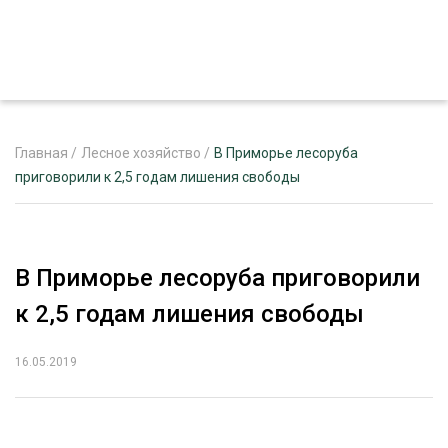
Главная
/
Лесное хозяйство
/
В Приморье лесоруба
приговорили к 2,5 годам лишения свободы
ЖУРНАЛ «ЛЕСНОЙ КОМПЛЕКС»
О ПРОЕКТЕ
В Приморье лесоруба приговорили
РЕКЛАМОДАТЕЛЯМ
к 2,5 годам лишения свободы
16.05.2019
ЛЕСНОЕ ХОЗЯЙСТВО
ЭКСПЕРТНОЕ МНЕНИЕ
ЛЕСОЗАГОТОВКА