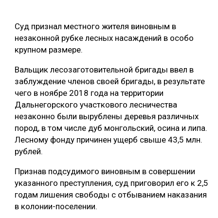
ОБРАБОТКА ДРЕВЕСИНЫ
Суд признал местного жителя виновным в
ЦИФРОВАЯ СРЕДА
РУБРИКИ
незаконной рубке лесных насаждений в особо
БИОЭНЕРГЕТИКА
крупном размере.
ТЕМАТИЧЕСКИЕ ПРОЕКТЫ
ЛЕСОВОССТАНОВЛЕНИЕ И ЗАЩИТА
Вальщик лесозаготовительной бригады ввел в
заблуждение членов своей бригады, в результате
ЛОГИСТИКА
чего в ноябре 2018 года на территории
ПОДБОРКИ СТАТЕЙ
ПРОИЗВОДСТВО ДРЕВЕСНЫХ ПЛИТ
Дальнегорского участкового лесничества
незаконно были вырублены деревья различных
ЦБП
пород, в том числе дуб монгольский, осина и липа.
Лесному фонду причинен ущерб свыше 43,5 млн.
КОМПЛЕКСНАЯ ПЕРЕРАБОТКА
рублей.
ЛЕСОПИЛЕНИЕ
Признав подсудимого виновным в совершении
ДЕРЕВЯННОЕ ДОМОСТРОЕНИЕ
указанного преступления, суд приговорил его к 2,5
годам лишения свободы с отбыванием наказания
БЕЗОПАСНОЕ ПРОИЗВОДСТВО
в колонии-поселении.
СОРТИРОВКА ДРЕВЕСИНЫ