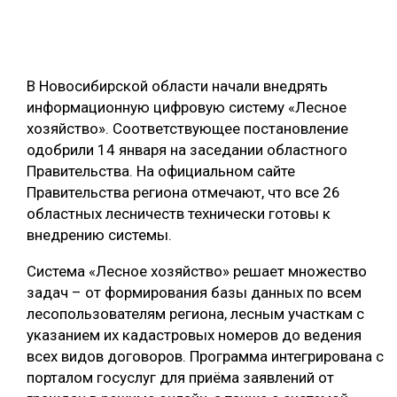
ОБРАБОТКА ДРЕВЕСИНЫ
ЦИФРОВАЯ СРЕДА
РУБРИКИ
В Новосибирской области начали внедрять
БИОЭНЕРГЕТИКА
информационную цифровую систему «Лесное
ТЕМАТИЧЕСКИЕ ПРОЕКТЫ
ЛЕСОВОССТАНОВЛЕНИЕ И ЗАЩИТА
хозяйство». Соответствующее постановление
одобрили 14 января на заседании областного
ЛОГИСТИКА
ПОДБОРКИ СТАТЕЙ
Правительства. На официальном сайте
ПРОИЗВОДСТВО ДРЕВЕСНЫХ ПЛИТ
Правительства региона отмечают, что все 26
областных лесничеств технически готовы к
ЦБП
внедрению системы.
КОМПЛЕКСНАЯ ПЕРЕРАБОТКА
Система «Лесное хозяйство» решает множество
задач – от формирования базы данных по всем
ЛЕСОПИЛЕНИЕ
лесопользователям региона, лесным участкам с
ДЕРЕВЯННОЕ ДОМОСТРОЕНИЕ
указанием их кадастровых номеров до ведения
всех видов договоров. Программа интегрирована с
БЕЗОПАСНОЕ ПРОИЗВОДСТВО
порталом госуслуг для приёма заявлений от
СОРТИРОВКА ДРЕВЕСИНЫ