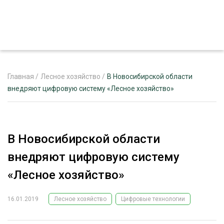
Главная
/
Лесное хозяйство
/
В Новосибирской области
внедряют цифровую систему «Лесное хозяйство»
ЖУРНАЛ «ЛЕСНОЙ КОМПЛЕКС»
О ПРОЕКТЕ
В Новосибирской области
РЕКЛАМОДАТЕЛЯМ
внедряют цифровую систему
«Лесное хозяйство»
16.01.2019
Лесное хозяйство
Цифровые технологии
ЛЕСНОЕ ХОЗЯЙСТВО
ЭКСПЕРТНОЕ МНЕНИЕ
ЛЕСОЗАГОТОВКА