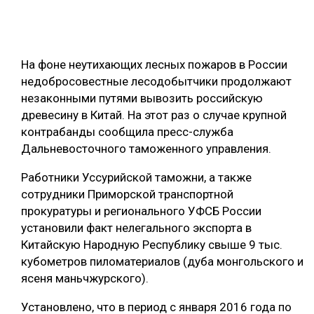
ОБРАБОТКА ДРЕВЕСИНЫ
ЦИФРОВАЯ СРЕДА
РУБРИКИ
На фоне неутихающих лесных пожаров в России
БИОЭНЕРГЕТИКА
недобросовестные лесодобытчики продолжают
ТЕМАТИЧЕСКИЕ ПРОЕКТЫ
ЛЕСОВОССТАНОВЛЕНИЕ И ЗАЩИТА
незаконными путями вывозить российскую
древесину в Китай. На этот раз о случае крупной
ЛОГИСТИКА
контрабанды сообщила пресс-служба
ПОДБОРКИ СТАТЕЙ
ПРОИЗВОДСТВО ДРЕВЕСНЫХ ПЛИТ
Дальневосточного таможенного управления.
ЦБП
Работники Уссурийской таможни, а также
сотрудники Приморской транспортной
КОМПЛЕКСНАЯ ПЕРЕРАБОТКА
прокуратуры и регионального УФСБ России
установили факт нелегального экспорта в
ЛЕСОПИЛЕНИЕ
Китайскую Народную Республику свыше 9 тыс.
ДЕРЕВЯННОЕ ДОМОСТРОЕНИЕ
кубометров пиломатериалов (дуба монгольского и
ясеня маньчжурского).
БЕЗОПАСНОЕ ПРОИЗВОДСТВО
Установлено, что в период с января 2016 года по
СОРТИРОВКА ДРЕВЕСИНЫ