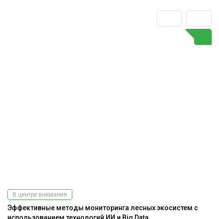
В центре внимания
Эффективные методы мониторинга лесных экосистем с
А
использованием технологий ИИ и Big Data