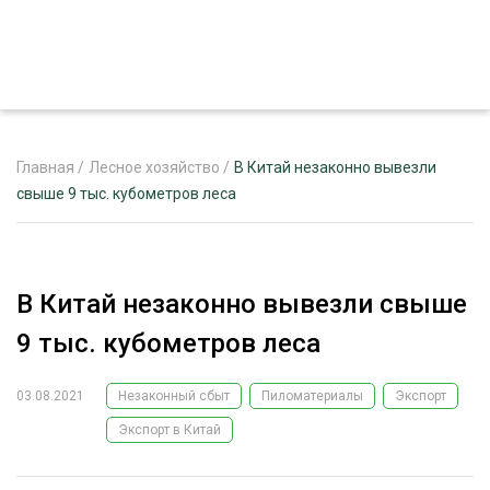
Главная
/
Лесное хозяйство
/
В Китай незаконно вывезли
свыше 9 тыс. кубометров леса
ЖУРНАЛ «ЛЕСНОЙ КОМПЛЕКС»
О ПРОЕКТЕ
В Китай незаконно вывезли свыше
РЕКЛАМОДАТЕЛЯМ
9 тыс. кубометров леса
03.08.2021
Незаконный сбыт
Пиломатериалы
Экспорт
Экспорт в Китай
ЛЕСНОЕ ХОЗЯЙСТВО
ЭКСПЕРТНОЕ МНЕНИЕ
ЛЕСОЗАГОТОВКА