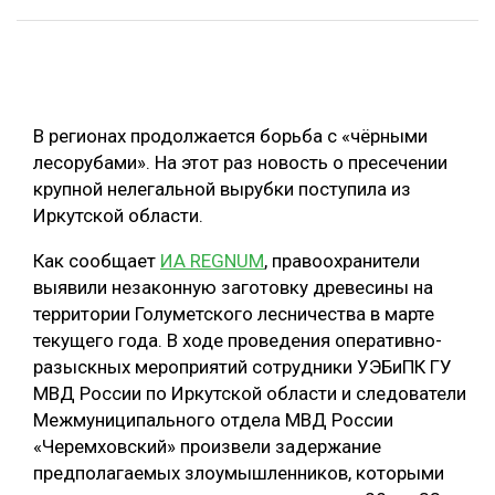
ОБРАБОТКА ДРЕВЕСИНЫ
ЦИФРОВАЯ СРЕДА
РУБРИКИ
БИОЭНЕРГЕТИКА
В регионах продолжается борьба с «чёрными
ТЕМАТИЧЕСКИЕ ПРОЕКТЫ
ЛЕСОВОССТАНОВЛЕНИЕ И ЗАЩИТА
лесорубами». На этот раз новость о пресечении
крупной нелегальной вырубки поступила из
ЛОГИСТИКА
ПОДБОРКИ СТАТЕЙ
Иркутской области.
ПРОИЗВОДСТВО ДРЕВЕСНЫХ ПЛИТ
Как сообщает
ИА REGNUM
, правоохранители
ЦБП
выявили незаконную заготовку древесины на
территории Голуметского лесничества в марте
КОМПЛЕКСНАЯ ПЕРЕРАБОТКА
текущего года. В ходе проведения оперативно-
разыскных мероприятий сотрудники УЭБиПК ГУ
ЛЕСОПИЛЕНИЕ
МВД России по Иркутской области и следователи
ДЕРЕВЯННОЕ ДОМОСТРОЕНИЕ
Межмуниципального отдела МВД России
«Черемховский» произвели задержание
БЕЗОПАСНОЕ ПРОИЗВОДСТВО
предполагаемых злоумышленников, которыми
СОРТИРОВКА ДРЕВЕСИНЫ