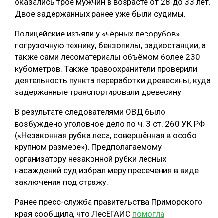
оказались трое мужчин в возрасте от 28 до 33 лет.
Двое
задержанных ранее уже были судимы.
СУШКА ДРЕВЕСИНЫ
МЕБЕЛЬНОЕ ПРОИЗВОДСТВО
Полицейские изъяли у «чёрных лесорубов»
погрузочную технику, бензопилы, радиостанции, а
также сами лесоматериалы объёмом более 230
кубометров. Также правоохранители проверили
деятельность пункта переработки древесины, куда
задержанные транспортировали древесину.
В результате следователями ОВД было
возбуждено уголовное дело по ч. 3 ст. 260 УК РФ
(«Незаконная рубка леса, совершённая в особо
крупном размере»). Предполагаемому
организатору незаконной рубки лесных
насаждений суд избрал меру пресечения в виде
заключения под стражу.
Ранее пресс-служба правительства Приморского
края сообщила, что ЛесЕГАИС
помогла