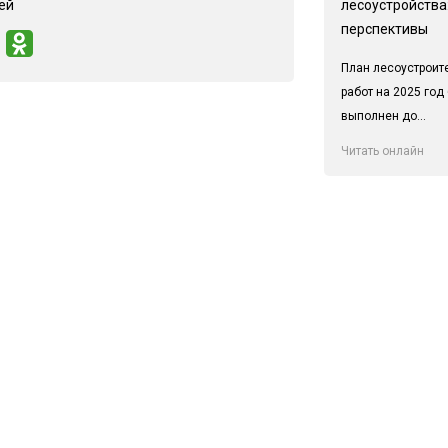
лесоустройства:
ей
перспективы
План лесоустроит
работ на 2025 год
выполнен до...
Читать онлайн