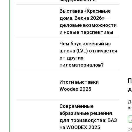
Выставка «Красивые
дома. Весна 2026» —
деловые возможности
и новые перспективы
Чем брус клеёный из
шпона (LVL) отличается
от других
пиломатериалов?
П
Итоги выставки
д
Woodex 2025
Д
Современные
э
абразивные решения
для производства: БАЗ
на WOODEX 2025
24