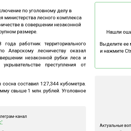
ЕВЕСИНЫ
РЫНОК
ключение по уголовному делу в
ПРОИЗВОДСТВО
ТЕХНОЛОГИИ
ия министерства лесного комплекса
бничестве в совершении незаконной
ОТРАСЛЕВАЯ ДИСКУССИЯ
рупном размере.
Нашли ош
 года работник территориального
Выделите ее
по Аларскому лесничеству оказал
и нажмите Ctr
вершении незаконной рубки леса и
 укрывательстве преступления от
КАЛЕНДАРЬ ВЫСТАВОК
сосна составил 127,344 кубометра.
умму свыше 1 млн. рублей. Уголовное
елеграм-канал
с"
Актуальные во