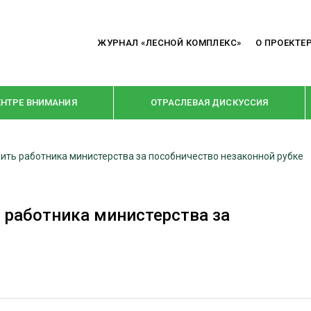
ЖУРНАЛ «ЛЕСНОЙ КОМПЛЕКС»
О ПРОЕКТЕ
ЕНТРЕ ВНИМАНИЯ
ОТРАСЛЕВАЯ ДИСКУССИЯ
дить работника министерства за пособничество незаконной рубке
РУБРИКИ
Я ПЕРЕРАБОТКА
НОВОСТИ
ь работника министерства за
Е
КРУПНЫМ ПЛАНОМ
ОЕ ДОМОСТРОЕНИЕ
ВЗГЛЯД ИЗНУТРИ
 ПРОИЗВОДСТВО
В ЦЕНТРЕ ВНИМАНИЯ
 ДРЕВЕСИНЫ
ПРЕДПРИЯТИЯ ЛПК