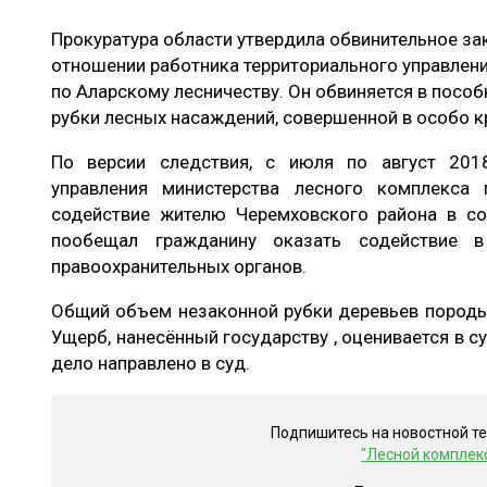
ЛЕСОВОССТАНОВЛЕНИЕ И ЗАЩИТА
СУШКА ДР
Прокуратура области утвердила обвинительное за
ЛОГИСТИКА
МЕБЕЛЬНОЕ 
отношении работника территориального управлен
по Аларскому лесничеству. Он обвиняется в посо
ПРОИЗВОДСТВО ДРЕВЕСНЫХ ПЛИТ
рубки лесных насаждений, совершенной в особо к
ЦБП
По версии следствия, с июля по август 2018
управления министерства лесного комплекса 
содействие жителю Черемховского района в со
ЭКСПЕРТНОЕ МНЕНИЕ
пообещал гражданину оказать содействие в
правоохранительных органов.
Общий объем незаконной рубки деревьев породы 
Ущерб, нанесённый государству , оценивается в с
дело направлено в суд.
Подпишитесь на новостной т
"Лесной комплек