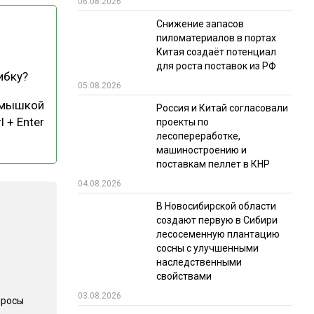
06.08.2026
РЫНКИ СБЫТА
Снижение запасов
пиломатериалов в портах
В УСЛОВИЯХ САНКЦИЙ
Китая создаёт потенциал
для роста поставок из РФ
ибку?
05.08.2026
 мышкой
Россия и Китай согласовали
l + Enter
проекты по
лесопереработке,
машиностроению и
поставкам пеллет в КНР
ИТОГИ МЕРОПРИЯТИЙ
04.08.2026
В Новосибирской области
создают первую в Сибири
лесосеменную плантацию
сосны с улучшенными
наследственными
свойствами
03.08.2026
просы