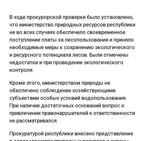
ОБРАБОТКА ДРЕВЕСИНЫ
В ходе прокурорской проверки было установлено,
ЦИФРОВАЯ СРЕДА
РУБРИКИ
что министерство природных ресурсов республики
БИОЭНЕРГЕТИКА
не во всех случаях обеспечило своевременное
поступление платы за лесопользование и приняло
ТЕМАТИЧЕСКИЕ ПРОЕКТЫ
ЛЕСОВОССТАНОВЛЕНИЕ И ЗАЩИТА
необходимые меры к сохранению экологического
ЛОГИСТИКА
и ресурсного потенциала лесов. Были отмечены
ПОДБОРКИ СТАТЕЙ
недостатки и при проведении экологического
ПРОИЗВОДСТВО ДРЕВЕСНЫХ ПЛИТ
контроля.
ЦБП
Кроме этого, министерством природы не
обеспечено соблюдение хозяйствующими
КОМПЛЕКСНАЯ ПЕРЕРАБОТКА
субъектами особых условий водопользования.
При наличии достаточных оснований вопрос о
ЛЕСОПИЛЕНИЕ
привлечении правонарушителей к ответственности
ДЕРЕВЯННОЕ ДОМОСТРОЕНИЕ
не рассматривался.
БЕЗОПАСНОЕ ПРОИЗВОДСТВО
Прокуратурой республики внесено представление
СОРТИРОВКА ДРЕВЕСИНЫ