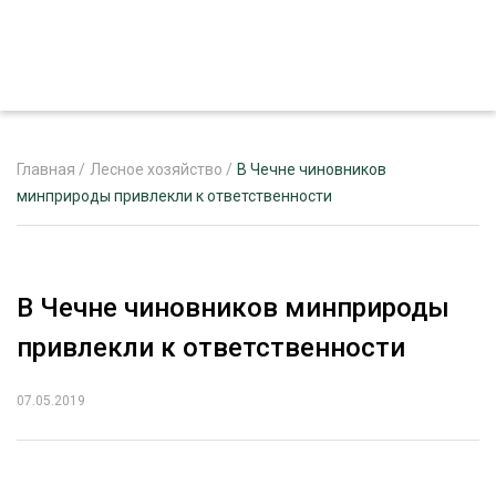
Главная
/
Лесное хозяйство
/
В Чечне чиновников
минприроды привлекли к ответственности
ЖУРНАЛ «ЛЕСНОЙ КОМПЛЕКС»
О ПРОЕКТЕ
В Чечне чиновников минприроды
РЕКЛАМОДАТЕЛЯМ
привлекли к ответственности
07.05.2019
ЛЕСНОЕ ХОЗЯЙСТВО
ЭКСПЕРТНОЕ МНЕНИЕ
ЛЕСОЗАГОТОВКА