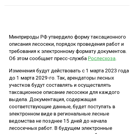
ОБРАБОТКА ДРЕВЕСИНЫ
ЦИФРОВАЯ СРЕДА
РУБРИКИ
БИОЭНЕРГЕТИКА
Минприроды РФ утвердило форму таксационного
ТЕМАТИЧЕСКИЕ ПРОЕКТЫ
ЛЕСОВОССТАНОВЛЕНИЕ И ЗАЩИТА
описания лесосеки, порядок проведения работ и
требования к электронному формату документов.
ЛОГИСТИКА
ПОДБОРКИ СТАТЕЙ
Об этом сообщает пресс-служба
Рослесхоза
.
ПРОИЗВОДСТВО ДРЕВЕСНЫХ ПЛИТ
Изменения будут действовать с 1 марта 2023 года
ЦБП
до 1 марта 2029-го. Так, арендаторы лесных
участков будут составлять и осуществлять
КОМПЛЕКСНАЯ ПЕРЕРАБОТКА
таксационное описание лесосеки для каждого
выдела. Документация, содержащая
ЛЕСОПИЛЕНИЕ
соответствующие данные, будет поступать в
ДЕРЕВЯННОЕ ДОМОСТРОЕНИЕ
электронном виде в региональные лесные
ведомства не позднее 15 дней до начала
БЕЗОПАСНОЕ ПРОИЗВОДСТВО
лесосечных работ. В будущем электронные
СОРТИРОВКА ДРЕВЕСИНЫ