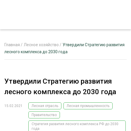
Главная
/
Лесное хозяйство
/
Утвердили Стратегию развития
лесного комплекса до 2030 года
ЖУРНАЛ «ЛЕСНОЙ КОМПЛЕКС»
О ПРОЕКТЕ
Утвердили Стратегию развития
РЕКЛАМОДАТЕЛЯМ
лесного комплекса до 2030 года
15.02.2021
Лесная отрасль
Лесная промышленность
Правительство
ЛЕСНОЕ ХОЗЯЙСТВО
ЭКСПЕРТНОЕ МНЕНИЕ
Стратегия развития лесного комплекса РФ до 2030
ЛЕСОЗАГОТОВКА
года