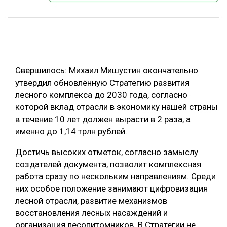
ОБРАБОТКА ДРЕВЕСИНЫ
ЦИФРОВАЯ СРЕДА
РУБРИКИ
БИОЭНЕРГЕТИКА
ТЕМАТИЧЕСКИЕ ПРОЕКТЫ
ЛЕСОВОССТАНОВЛЕНИЕ И ЗАЩИТА
Свершилось: Михаил Мишустин окончательно
утвердил обновлённую Стратегию развития
ЛОГИСТИКА
лесного комплекса до 2030 года, согласно
ПОДБОРКИ СТАТЕЙ
ПРОИЗВОДСТВО ДРЕВЕСНЫХ ПЛИТ
которой вклад отрасли в экономику нашей страны
в течение 10 лет должен вырасти в 2 раза, а
ЦБП
именно до 1,14 трлн рублей.
Достичь высоких отметок, согласно замыслу
КОМПЛЕКСНАЯ ПЕРЕРАБОТКА
создателей документа, позволит комплексная
ЛЕСОПИЛЕНИЕ
работа сразу по нескольким направлениям. Среди
них особое положение занимают цифровизация
ДЕРЕВЯННОЕ ДОМОСТРОЕНИЕ
лесной отрасли, развитие механизмов
БЕЗОПАСНОЕ ПРОИЗВОДСТВО
восстановления лесных насаждений и
организация лесопитомников. В Стратегии не
СОРТИРОВКА ДРЕВЕСИНЫ