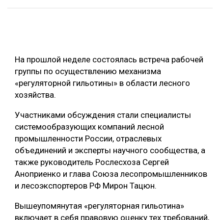
ОБРАБОТКА ДРЕВЕСИНЫ
ЦИФРОВАЯ СРЕДА
РУБРИКИ
БИОЭНЕРГЕТИКА
На прошлой неделе состоялась встреча рабочей
ТЕМАТИЧЕСКИЕ ПРОЕКТЫ
ЛЕСОВОССТАНОВЛЕНИЕ И ЗАЩИТА
группы по осуществлению механизма
«регуляторной гильотины» в области лесного
ЛОГИСТИКА
ПОДБОРКИ СТАТЕЙ
хозяйства.
ПРОИЗВОДСТВО ДРЕВЕСНЫХ ПЛИТ
Участниками обсуждения стали специалисты
ЦБП
системообразующих компаний лесной
промышленности России, отраслевых
КОМПЛЕКСНАЯ ПЕРЕРАБОТКА
объединений и эксперты научного сообщества, а
также руководитель Рослесхоза Сергей
ЛЕСОПИЛЕНИЕ
Аноприенко и глава Союза лесопромышленников
ДЕРЕВЯННОЕ ДОМОСТРОЕНИЕ
и лесоэкспортеров РФ Мирон Тацюн.
БЕЗОПАСНОЕ ПРОИЗВОДСТВО
Вышеупомянутая «регуляторная гильотина»
включает в себя правовую оценку тех требований,
СОРТИРОВКА ДРЕВЕСИНЫ