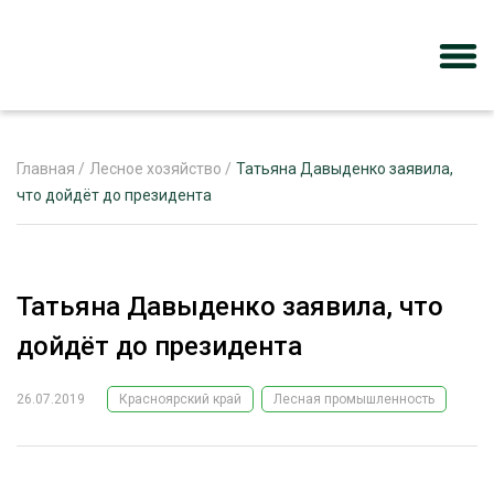
Главная
/
Лесное хозяйство
/
Татьяна Давыденко заявила,
что дойдёт до президента
ЖУРНАЛ «ЛЕСНОЙ КОМПЛЕКС»
О ПРОЕКТЕ
Татьяна Давыденко заявила, что
РЕКЛАМОДАТЕЛЯМ
дойдёт до президента
26.07.2019
Красноярский край
Лесная промышленность
ЛЕСНОЕ ХОЗЯЙСТВО
ЭКСПЕРТНОЕ МНЕНИЕ
ЛЕСОЗАГОТОВКА