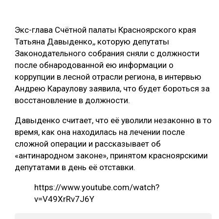
ОБРАБОТКА ДРЕВЕСИНЫ
Экс-глава Счётной палаты Красноярского края
ЦИФРОВАЯ СРЕДА
РУБРИКИ
Татьяна Давыденко,, которую депутаты
БИОЭНЕРГЕТИКА
Законодательного собрания сняли с должности
ТЕМАТИЧЕСКИЕ ПРОЕКТЫ
после обнародованной ею информации о
ЛЕСОВОССТАНОВЛЕНИЕ И ЗАЩИТА
коррупции в лесной отрасли региона, в интервью
ЛОГИСТИКА
Андрею Караулову заявила, что будет бороться за
ПОДБОРКИ СТАТЕЙ
восстановление в должности.
ПРОИЗВОДСТВО ДРЕВЕСНЫХ ПЛИТ
ЦБП
Давыденко считает, что её уволили незаконно в то
время, как она находилась на лечении после
сложной операции и рассказывает об
КОМПЛЕКСНАЯ ПЕРЕРАБОТКА
«антинародном законе», принятом красноярскими
ЛЕСОПИЛЕНИЕ
депутатами в день её отставки.
ДЕРЕВЯННОЕ ДОМОСТРОЕНИЕ
https://www.youtube.com/watch?
v=V49XrRv7J6Y
БЕЗОПАСНОЕ ПРОИЗВОДСТВО
СОРТИРОВКА ДРЕВЕСИНЫ