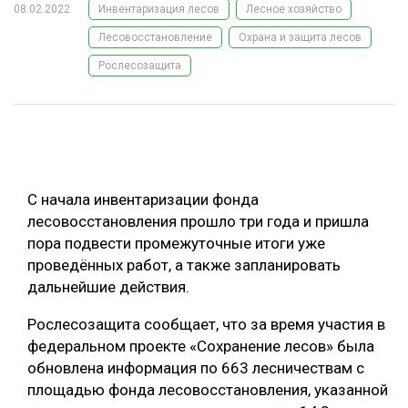
08.02.2022
Инвентаризация лесов
Лесное хозяйство
ОБРАБОТКА ДРЕВЕСИНЫ
Лесовосстановление
Охрана и защита лесов
ЦИФРОВАЯ СРЕДА
РУБРИКИ
Рослесозащита
БИОЭНЕРГЕТИКА
ТЕМАТИЧЕСКИЕ ПРОЕКТЫ
ЛЕСОВОССТАНОВЛЕНИЕ И ЗАЩИТА
ЛОГИСТИКА
ПОДБОРКИ СТАТЕЙ
ПРОИЗВОДСТВО ДРЕВЕСНЫХ ПЛИТ
С начала инвентаризации фонда
лесовосстановления прошло три года и пришла
ЦБП
пора подвести промежуточные итоги уже
проведённых работ, а также запланировать
КОМПЛЕКСНАЯ ПЕРЕРАБОТКА
дальнейшие действия.
ЛЕСОПИЛЕНИЕ
Рослесозащита сообщает, что за время участия в
ДЕРЕВЯННОЕ ДОМОСТРОЕНИЕ
федеральном проекте «Сохранение лесов» была
обновлена информация по 663 лесничествам с
БЕЗОПАСНОЕ ПРОИЗВОДСТВО
площадью фонда лесовосстановления, указанной
СОРТИРОВКА ДРЕВЕСИНЫ