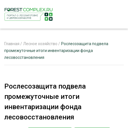
Главная
/
Лесное хозяйство
/
Рослесозащита подвела
промежуточные итоги инвентаризации фонда
лесовосстановления
ЖУРНАЛ «ЛЕСНОЙ КОМПЛЕКС»
О ПРОЕКТЕ
РЕКЛАМОДАТЕЛЯМ
Рослесозащита подвела
промежуточные итоги
инвентаризации фонда
ЛЕСНОЕ ХОЗЯЙСТВО
лесовосстановления
ЭКСПЕРТНОЕ МНЕНИЕ
ЛЕСОЗАГОТОВКА