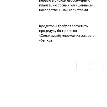
первую в Сибири лесосеменную
плантацию сосны с улучшенными
наследственными свойствами
Кредиторы требуют запустить
процедуру банкротства
«Соликамскбумпрома» из-за роста
убытков