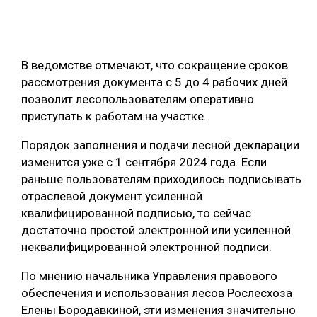
ОБРАБОТКА ДРЕВЕСИНЫ
ЦИФРОВАЯ СРЕДА
РУБРИКИ
В ведомстве отмечают, что сокращение сроков
БИОЭНЕРГЕТИКА
рассмотрения документа с 5 до 4 рабочих дней
ТЕМАТИЧЕСКИЕ ПРОЕКТЫ
ЛЕСОВОССТАНОВЛЕНИЕ И ЗАЩИТА
позволит лесопользователям оперативно
приступать к работам на участке.
ЛОГИСТИКА
ПОДБОРКИ СТАТЕЙ
Порядок заполнения и подачи лесной декларации
ПРОИЗВОДСТВО ДРЕВЕСНЫХ ПЛИТ
изменится уже с 1 сентября 2024 года. Если
ЦБП
раньше пользователям приходилось подписывать
отраслевой документ усиленной
КОМПЛЕКСНАЯ ПЕРЕРАБОТКА
квалифицированной подписью, то сейчас
достаточно простой электронной или усиленной
ЛЕСОПИЛЕНИЕ
неквалифицированной электронной подписи.
ДЕРЕВЯННОЕ ДОМОСТРОЕНИЕ
По мнению начальника Управления правового
БЕЗОПАСНОЕ ПРОИЗВОДСТВО
обеспечения и использования лесов Рослесхоза
Елены Бородавкиной, эти изменения значительно
СОРТИРОВКА ДРЕВЕСИНЫ