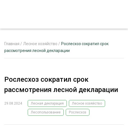
Главная
/
Лесное хозяйство
/
Рослесхоз сократил срок
рассмотрения лесной декларации
ЖУРНАЛ «ЛЕСНОЙ КОМПЛЕКС»
О ПРОЕКТЕ
Рослесхоз сократил срок
РЕКЛАМОДАТЕЛЯМ
рассмотрения лесной декларации
29.08.2024
Лесная декларация
Лесное хозяйство
Лесопользование
Рослесхоз
ЛЕСНОЕ ХОЗЯЙСТВО
ЭКСПЕРТНОЕ МНЕНИЕ
ЛЕСОЗАГОТОВКА