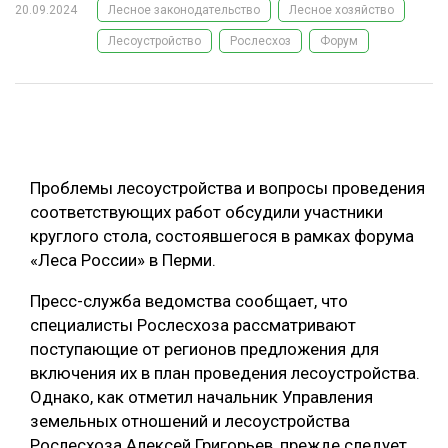
20.09.2024
Лесное законодательство
Лесное хозяйство
ОБРАБОТКА ДРЕВЕСИНЫ
Лесоустройство
Рослесхоз
Форум
ЦИФРОВАЯ СРЕДА
РУБРИКИ
БИОЭНЕРГЕТИКА
ТЕМАТИЧЕСКИЕ ПРОЕКТЫ
ЛЕСОВОССТАНОВЛЕНИЕ И ЗАЩИТА
ЛОГИСТИКА
Проблемы лесоустройства и вопросы проведения
ПОДБОРКИ СТАТЕЙ
ПРОИЗВОДСТВО ДРЕВЕСНЫХ ПЛИТ
соответствующих работ обсудили участники
круглого стола, состоявшегося в рамках форума
ЦБП
«Леса России» в Перми.
КОМПЛЕКСНАЯ ПЕРЕРАБОТКА
Пресс-служба ведомства сообщает, что
специалисты Рослесхоза рассматривают
ЛЕСОПИЛЕНИЕ
поступающие от регионов предложения для
ДЕРЕВЯННОЕ ДОМОСТРОЕНИЕ
включения их в план проведения лесоустройства.
Однако, как отметил начальник Управления
БЕЗОПАСНОЕ ПРОИЗВОДСТВО
земельных отношений и лесоустройства
СОРТИРОВКА ДРЕВЕСИНЫ
Рослесхоза Алексей Григорьев, прежде следует