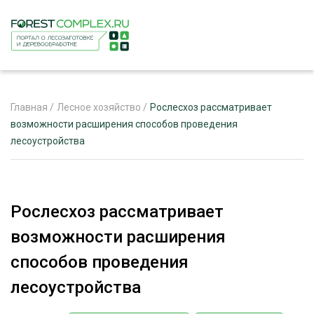
Главная
/
Лесное хозяйство
/
Рослесхоз рассматривает
возможности расширения способов проведения
лесоустройства
ЖУРНАЛ «ЛЕСНОЙ КОМПЛЕКС»
О ПРОЕКТЕ
РЕКЛАМОДАТЕЛЯМ
Рослесхоз рассматривает
возможности расширения
способов проведения
ЛЕСНОЕ ХОЗЯЙСТВО
лесоустройства
ЭКСПЕРТНОЕ МНЕНИЕ
ЛЕСОЗАГОТОВКА