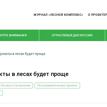
ЖУРНАЛ «ЛЕСНОЙ КОМПЛЕКС»
О ПРОЕКТЕ
ЕНТРЕ ВНИМАНИЯ
ОТРАСЛЕВАЯ ДИСКУССИЯ
роекты в лесах будет проще
РУБРИКИ
Я ПЕРЕРАБОТКА
НОВОСТИ
кты в лесах будет проще
Е
КРУПНЫМ ПЛАНОМ
ОЕ ДОМОСТРОЕНИЕ
ВЗГЛЯД ИЗНУТРИ
Лесовосстановление
Лесоклиматические проекты
 ПРОИЗВОДСТВО
В ЦЕНТРЕ ВНИМАНИЯ
я
 ДРЕВЕСИНЫ
ПРЕДПРИЯТИЯ ЛПК