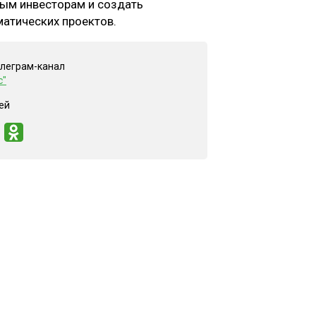
ным инвесторам и создать
атических проектов.
елеграм-канал
с"
ей