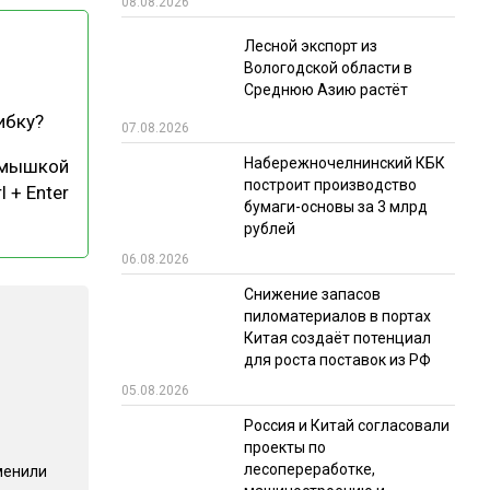
08.08.2026
РЫНКИ СБЫТА
Лесной экспорт из
Вологодской области в
В УСЛОВИЯХ САНКЦИЙ
Среднюю Азию растёт
ибку?
07.08.2026
Набережночелнинский КБК
 мышкой
построит производство
l + Enter
бумаги-основы за 3 млрд
рублей
06.08.2026
ИТОГИ МЕРОПРИЯТИЙ
Снижение запасов
пиломатериалов в портах
Китая создаёт потенциал
для роста поставок из РФ
05.08.2026
Россия и Китай согласовали
проекты по
лесопереработке,
менили