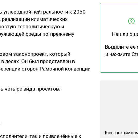
ЕВЕСИНЫ
РЫНОК
 углеродной нейтральности к 2050
ПРОИЗВОДСТВО
ТЕХНОЛОГИИ
в реализации климатических
ОТРАСЛЕВАЯ ДИСКУССИЯ
простую геополитическую и
кружающей среды по-прежнему
Нашли ош
Выделите ее
озом законопроект, который
и нажмите Ctr
в лесах. Он был представлен в
ференции сторон Рамочной конвенции
КАЛЕНДАРЬ ВЫСТАВОК
ть четыре вида проектов:
а.
Как санкции из
полнители, так и привлечённые к