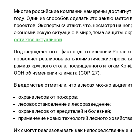
ЛЕСОВОССТАНОВЛЕНИЕ И ЗАЩИТА
СУШКА ДР
Многие российские компании намерены достигнуть
ЛОГИСТИКА
МЕБЕЛЬНОЕ 
году. Один из способов сделать это заключается 
ПРОИЗВОДСТВО ДРЕВЕСНЫХ ПЛИТ
проектов. Эксперты считают, что, несмотря на не
экономическую ситуацию в мире, тема защиты о
ЦБП
остаётся актуальной
.
Подтверждает этот факт подготовленный Рослесх
позволяет реализовывать климатические проекты 
ЭКСПЕРТНОЕ МНЕНИЕ
рамках круглого стола, посвященного итогам Кон
ООН об изменении климата (COP-27).
В ведомстве отметили, что в лесах можно выдели
охрана лесов от пожаров:
лесовосстановление и лесоразведение;
охрана лесов от вредителей и болезней;
применение новых технологий лесного хозяйств
Их смогут реализовывать как непосредственные ис