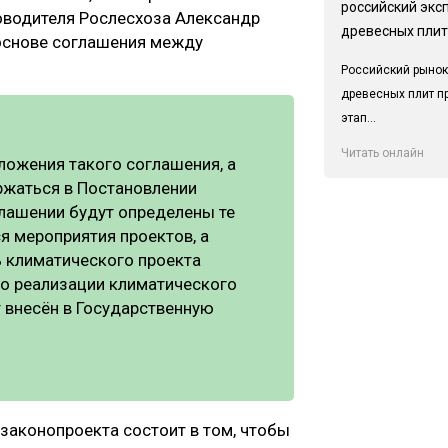
российский экс
оводителя Рослесхоза Александр
древесных плит
 основе соглашения между
Российский рынок
древесных плит п
этап...
Читать онлайн
ложения такого соглашения, а
ржаться в Постановлении
глашении будут определены те
я мероприятия проектов, а
ь климатического проекта
 о реализации климатического
т внесён в Государственную
законопроекта состоит в том, чтобы