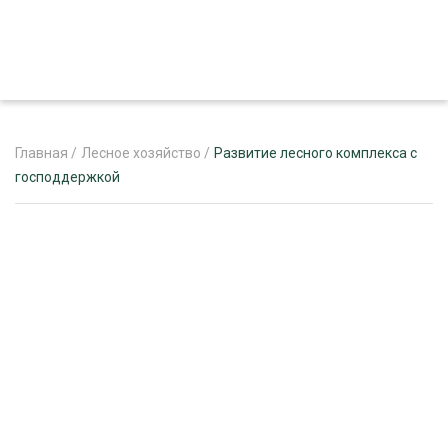
Главная
/
Лесное хозяйство
/
Развитие лесного комплекса с
господдержкой
ЖУРНАЛ «ЛЕСНОЙ КОМПЛЕКС»
О ПРОЕКТЕ
РЕКЛАМОДАТЕЛЯМ
ЛЕСНОЕ ХОЗЯЙСТВО
ЭКСПЕРТНОЕ МНЕНИЕ
ЛЕСОЗАГОТОВКА