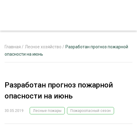
Главная
/
Лесное хозяйство
/
Разработан прогноз пожарной
опасности на июнь
ЖУРНАЛ «ЛЕСНОЙ КОМПЛЕКС»
О ПРОЕКТЕ
Разработан прогноз пожарной
РЕКЛАМОДАТЕЛЯМ
опасности на июнь
30.05.2019
Лесные пожары
Пожароопасный сезон
ЛЕСНОЕ ХОЗЯЙСТВО
ЭКСПЕРТНОЕ МНЕНИЕ
ЛЕСОЗАГОТОВКА