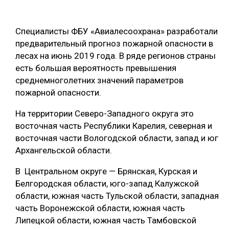
ОБРАБОТКА ДРЕВЕСИНЫ
Специалисты ФБУ «Авиалесоохрана» разработали
ЦИФРОВАЯ СРЕДА
РУБРИКИ
предварительный прогноз пожарной опасности в
БИОЭНЕРГЕТИКА
лесах на июнь 2019 года. В ряде регионов страны
ТЕМАТИЧЕСКИЕ ПРОЕКТЫ
есть большая вероятность превышения
ЛЕСОВОССТАНОВЛЕНИЕ И ЗАЩИТА
среднемноголетних значений параметров
ЛОГИСТИКА
пожарной опасности.
ПОДБОРКИ СТАТЕЙ
ПРОИЗВОДСТВО ДРЕВЕСНЫХ ПЛИТ
На территории Северо-Западного округа это
ЦБП
восточная часть Республики Карелия, северная и
восточная части Вологодской области, запад и юг
Архангельской области.
КОМПЛЕКСНАЯ ПЕРЕРАБОТКА
В Центральном округе — Брянская, Курская и
ЛЕСОПИЛЕНИЕ
Белгородская области, юго-запад Калужской
ДЕРЕВЯННОЕ ДОМОСТРОЕНИЕ
области, южная часть Тульской области, западная
часть Воронежской области, южная часть
БЕЗОПАСНОЕ ПРОИЗВОДСТВО
Липецкой области, южная часть Тамбовской
СОРТИРОВКА ДРЕВЕСИНЫ