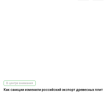
В центре внимания
Как санкции изменили российский экспорт древесных плит
Э
ис