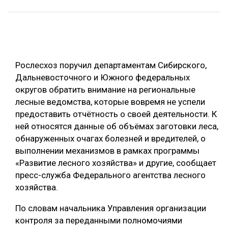
ОБРАБОТКА ДРЕВЕСИНЫ
ЦИФРОВАЯ СРЕДА
РУБРИКИ
БИОЭНЕРГЕТИКА
Рослесхоз поручил департаментам Сибирского,
ТЕМАТИЧЕСКИЕ ПРОЕКТЫ
ЛЕСОВОССТАНОВЛЕНИЕ И ЗАЩИТА
Дальневосточного и Южного федеральных
ЛОГИСТИКА
округов обратить внимание на региональные
ПОДБОРКИ СТАТЕЙ
лесные ведомства, которые вовремя не успели
ПРОИЗВОДСТВО ДРЕВЕСНЫХ ПЛИТ
предоставить отчётность о своей деятельности. К
ЦБП
ней относятся данные об объёмах заготовки леса,
обнаруженных очагах болезней и вредителей, о
выполнении механизмов в рамках программы
КОМПЛЕКСНАЯ ПЕРЕРАБОТКА
«Развитие лесного хозяйства» и другие, сообщает
ЛЕСОПИЛЕНИЕ
пресс-служба Федерального агентства лесного
хозяйства.
ДЕРЕВЯННОЕ ДОМОСТРОЕНИЕ
БЕЗОПАСНОЕ ПРОИЗВОДСТВО
По словам начальника Управления организации
контроля за переданными полномочиями
СОРТИРОВКА ДРЕВЕСИНЫ