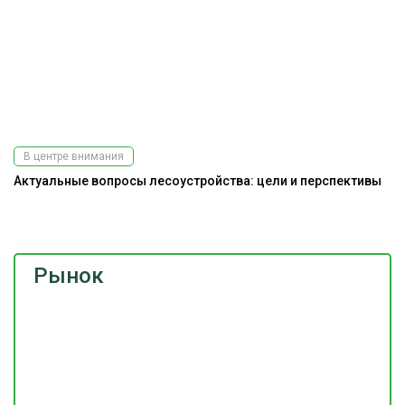
В центре внимания
Актуальные вопросы лесоустройства: цели и перспективы
До
г
Рынок