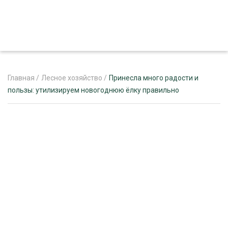
Главная
/
Лесное хозяйство
/
Принесла много радости и
пользы: утилизируем новогоднюю ёлку правильно
ЖУРНАЛ «ЛЕСНОЙ КОМПЛЕКС»
О ПРОЕКТЕ
РЕКЛАМОДАТЕЛЯМ
ЛЕСНОЕ ХОЗЯЙСТВО
ЭКСПЕРТНОЕ МНЕНИЕ
ЛЕСОЗАГОТОВКА