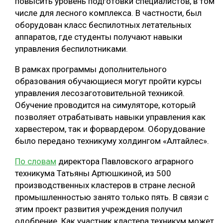
повысить уровень подготовки специалистов, в том
числе для лесного комплекса. В частности, был
СУШКА ДРЕВЕСИНЫ
оборудован класс беспилотных летательных
МЕБЕЛЬНОЕ ПРОИЗВОДСТВО
аппаратов, где студенты получают навыки
управления беспилотниками.
В рамках программы дополнительного
образования обучающиеся могут пройти курсы
управления лесозаготовительной техникой.
Обучение проводится на симуляторе, который
позволяет отрабатывать навыки управления как
харвестером, так и форвардером. Оборудование
было передано техникуму холдингом «Алтайлес».
По словам
директора Павловского аграрного
техникума Татьяны Артюшкиной, из 500
производственных кластеров в стране лесной
промышленностью занято только пять. В связи с
этим проект развития учреждения получил
одобрение. Как участник кластера техникум может