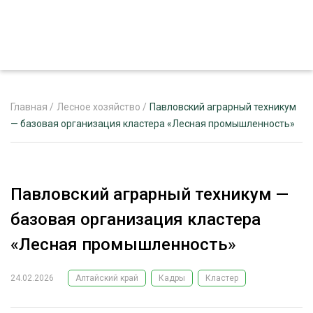
Главная
/
Лесное хозяйство
/
Павловский аграрный техникум
— базовая организация кластера «Лесная промышленность»
ЖУРНАЛ «ЛЕСНОЙ КОМПЛЕКС»
О ПРОЕКТЕ
Павловский аграрный техникум —
РЕКЛАМОДАТЕЛЯМ
базовая организация кластера
«Лесная промышленность»
24.02.2026
Алтайский край
Кадры
Кластер
ЛЕСНОЕ ХОЗЯЙСТВО
ЭКСПЕРТНОЕ МНЕНИЕ
ЛЕСОЗАГОТОВКА