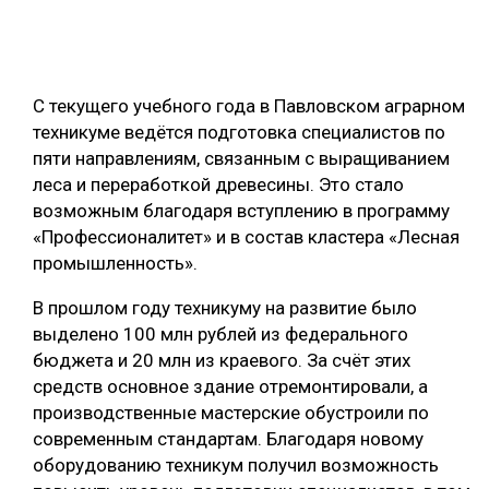
ОБРАБОТКА ДРЕВЕСИНЫ
ЦИФРОВАЯ СРЕДА
РУБРИКИ
С текущего учебного года в Павловском аграрном
БИОЭНЕРГЕТИКА
техникуме ведётся подготовка специалистов по
ТЕМАТИЧЕСКИЕ ПРОЕКТЫ
ЛЕСОВОССТАНОВЛЕНИЕ И ЗАЩИТА
пяти направлениям, связанным с выращиванием
леса и переработкой древесины. Это стало
ЛОГИСТИКА
ПОДБОРКИ СТАТЕЙ
возможным благодаря вступлению в программу
ПРОИЗВОДСТВО ДРЕВЕСНЫХ ПЛИТ
«Профессионалитет» и в состав кластера «Лесная
промышленность».
ЦБП
В прошлом году техникуму на развитие было
КОМПЛЕКСНАЯ ПЕРЕРАБОТКА
выделено 100 млн рублей из федерального
бюджета и 20 млн из краевого. За счёт этих
ЛЕСОПИЛЕНИЕ
средств основное здание отремонтировали, а
ДЕРЕВЯННОЕ ДОМОСТРОЕНИЕ
производственные мастерские обустроили по
современным стандартам. Благодаря новому
БЕЗОПАСНОЕ ПРОИЗВОДСТВО
оборудованию техникум получил возможность
СОРТИРОВКА ДРЕВЕСИНЫ