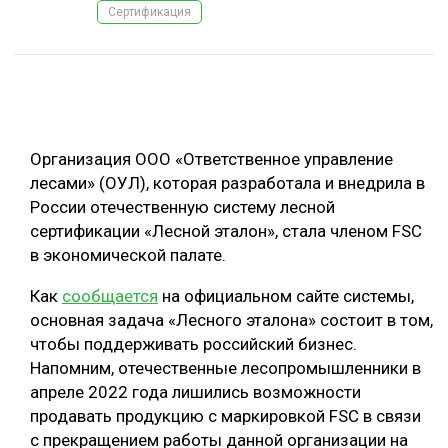
Сертификация
ОБРАБОТКА ДРЕВЕСИНЫ
ЦИФРОВАЯ СРЕДА
РУБРИКИ
БИОЭНЕРГЕТИКА
ТЕМАТИЧЕСКИЕ ПРОЕКТЫ
ЛЕСОВОССТАНОВЛЕНИЕ И ЗАЩИТА
Организация ООО «Ответственное управление
ЛОГИСТИКА
лесами» (ОУЛ), которая разработала и внедрила в
ПОДБОРКИ СТАТЕЙ
России отечественную систему лесной
ПРОИЗВОДСТВО ДРЕВЕСНЫХ ПЛИТ
сертификации «Лесной эталон», стала членом FSC
ЦБП
в экономической палате.
Как
сообщается
на официальном сайте системы,
КОМПЛЕКСНАЯ ПЕРЕРАБОТКА
основная задача «Лесного эталона» состоит в том,
ЛЕСОПИЛЕНИЕ
чтобы поддерживать российский бизнес.
Напомним, отечественные лесопромышленники в
ДЕРЕВЯННОЕ ДОМОСТРОЕНИЕ
апреле 2022 года лишились возможности
БЕЗОПАСНОЕ ПРОИЗВОДСТВО
продавать продукцию с маркировкой FSC в связи
с прекращением работы данной организации на
СОРТИРОВКА ДРЕВЕСИНЫ