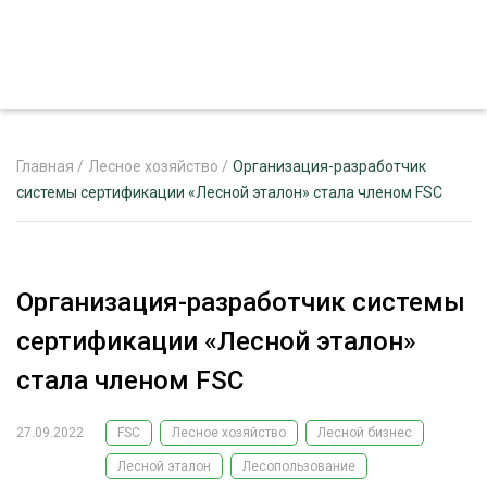
Главная
/
Лесное хозяйство
/
Организация-разработчик
системы сертификации «Лесной эталон» стала членом FSC
ЖУРНАЛ «ЛЕСНОЙ КОМПЛЕКС»
О ПРОЕКТЕ
Организация-разработчик системы
РЕКЛАМОДАТЕЛЯМ
сертификации «Лесной эталон»
стала членом FSC
27.09.2022
FSC
Лесное хозяйство
Лесной бизнес
ЛЕСНОЕ ХОЗЯЙСТВО
ЭКСПЕРТНОЕ МНЕНИЕ
Лесной эталон
Лесопользование
ЛЕСОЗАГОТОВКА