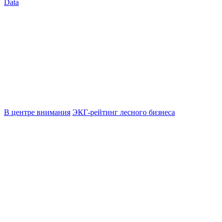
Data
В центре внимания
ЭКГ-рейтинг лесного бизнеса