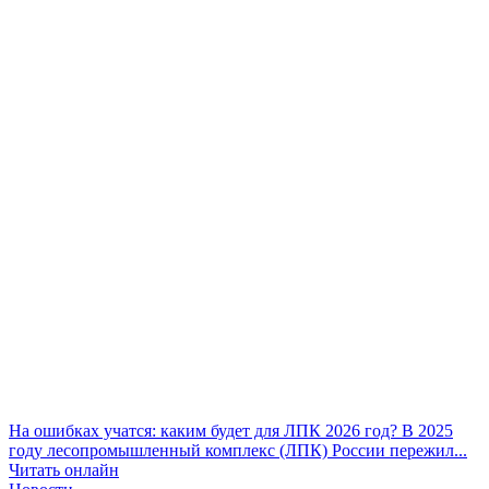
На ошибках учатся: каким будет для ЛПК 2026 год?
В 2025
году лесопромышленный комплекс (ЛПК) России пережил...
Читать онлайн