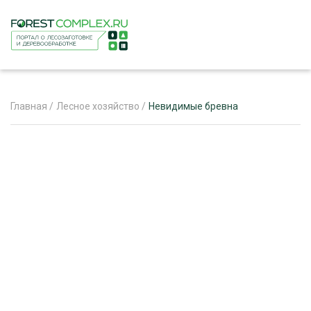
Главная
/
Лесное хозяйство
/
Невидимые бревна
ЖУРНАЛ «ЛЕСНОЙ КОМПЛЕКС»
О ПРОЕКТЕ
РЕКЛАМОДАТЕЛЯМ
ЛЕСНОЕ ХОЗЯЙСТВО
ЭКСПЕРТНОЕ МНЕНИЕ
ЛЕСОЗАГОТОВКА